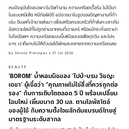
คนปัจจุบันโดยเฉพาะในวัยทำงาน ความเครียดเรื้อรัง ไม่ได้มา
ในแบบหนีเสือ หนีภัยพิบัติ แต่อาจมาในรูปของปัญหางานที่ทำ
เช่น อีเมลที่เจ้านายส่งมา เพื่อนหรือครอบครัวที่กำลังทะเลาะกัน
ข้อความไลน์ที่ไม่ถูกอ่านจากคนที่เราแคร์ หรือแม้กระทั่งดราม่า
ในโซเชียลฯ ความเครียดแบบนี้เสมือนเจอเสือทุกวัน และไปๆ
มาๆ เราก็แทบไม่ให้ตัวเองได้พักและคลายจากความเครียดเลย
by
Shinny Pimlapas
27 Jul 2026
BEAUTY
‘BOROM’ น้ำหอมนิชของ ‘ไปป์–บรม วิชญะ
เดชา’ ผู้เชื่อว่า “คุณภาพไม่ใช่สิ่งที่ควรถูกต่อ
รอง” กับการเติบโตตลอด 5 ปี พร้อมเปลี่ยน
โฉมใหม่ เพิ่มขนาด 30 มล. ตามไลฟ์สไตล์
ของผู้ใช้ กับความตั้งใจผลักดันแบรนด์ไทยสู่
มาตรฐานระดับสากล