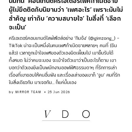
นันทน์’ คอนเทนต์ครีเอเตอร์เพศกำเนิดชาย
ผู้ไม่ยึดติดกับนิยามว่า ‘เพศอะไร’ เพราะมันไม่
สำคัญ เท่ากับ ‘ความสบายใจ’ ในสิ่งที่ ‘เลือก
จะเป็น’
ครีเอเตอร์คอนเทนต์ไลฟ์สไตล์อย่าง ‘กิมซ้ง’ (@gimzong_) -
TikTok น่าจะเป็นหนึ่งในคนเพศกำเนิดชายหลายๆ คนที่ (ชิน
แล้ว) เวลาถูกเข้าใจเพศของตัวเองผิดเพี้ยนไป เขายิ้มรับได้
ทั้งหมด ไม่ว่าคนจะมอง จะเข้าใจตัวเขาว่าเป็นอะไรก็ตาม เขา
บอกว่าตัวเองยังเป็นพนักงานออฟฟิศธรรมดาๆ ที่รักการเล่า
เรื่องที่เขาชอบให้คนอื่นฟัง และเรื่องเล่าของเขาก็ ‘จูน’ คนที่รัก
ในสิ่งเดียวกัน มาเจอกัน… ก็แค่นั้นเอง
by
MIRROR TEAM
25 Jun 2026