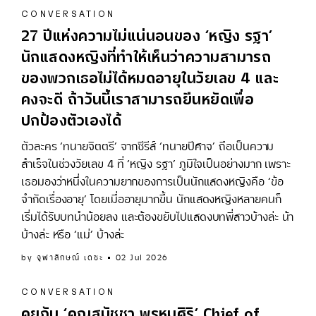
CONVERSATION
27 ปีแห่งความไม่แน่นอนของ ‘หญิง รฐา’
นักแสดงหญิงที่ทำให้เห็นว่าความสามารถ
ของพวกเธอไม่ได้หมดอายุในวัยเลข 4 และ
คงจะดี ถ้าวันนี้เราสามารถยืนหยัดเพื่อ
ปกป้องตัวเองได้
ตัวละคร ‘ทนายจิตตรี’ จากซีรีส์ ‘ทนายปีศาจ’ ถือเป็นความ
สำเร็จในช่วงวัยเลข 4 ที่ ‘หญิง รฐา’ ภูมิใจเป็นอย่างมาก เพราะ
เธอมองว่าหนึ่งในความยากของการเป็นนักแสดงหญิงคือ ‘ข้อ
จำกัดเรื่องอายุ’ โดยเมื่ออายุมากขึ้น นักแสดงหญิงหลายคนก็
เริ่มได้รับบทนำน้อยลง และต้องขยับไปแสดงบทพี่สาวบ้างล่ะ น้า
บ้างล่ะ หรือ ‘แม่’ บ้างล่ะ
by
จุฬาลักษณ์ เดชะ
02 Jul 2026
CONVERSATION
คุยกับ ‘คุณสมัชชา พรหมศิริ’ Chief of