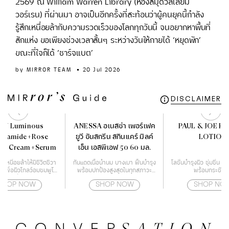
2569 ณ William Warren Library (ห้องสมุดวิลเลียม
วอร์เรน) ที่ผ่านมา อาจเป็นอีกครั้งที่สะท้อนว่าผู้คนยุคนี้กำลัง
รู้สึกเหนื่อยล้ากับความรวดเร็วของโลกทุกวันนี้ จนอยากหาพื้นที่
สักแห่ง ขอเพียงช่วงเวลาสั้นๆ ระหว่างวันให้กายได้ ‘หยุดพัก’
ขณะที่ใจก็ได้ ‘ชาร์จแบต’
by
MIRROR TEAM
20 Jul 2026
DISCLAIMER
AY Luminous
ANESSA อเนสซ่า เพอร์เฟค
PAUL & JOE H
cinamide+Rose
ยูวี ซันสกรีน สกินแคร์ มิลค์
LOTION
ex Cream+Serum
เอ็น เอสพีเอฟ 50 60 มล.
ิวเหนื่อยล้าให้มีชีวิตชีวา
กันแดดเนื้อน้ำนม บางเบา ฟื้นบำรุง
โลชั่นบำรุงผิว ชุ่มชื่น แ
% เพื่อผิวโกลว์อมชมพูโร
พร้อมปกป้องสูงสุดในทุกสภาวะ
พร้อมกระชับผิ
ซี่
สำหรับผิวหน้า และผิวกาย
SHOP NOW
SHOP NOW
SHOP NO