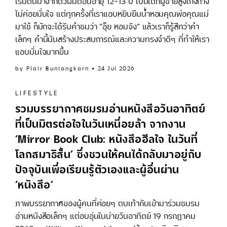
เริ่มต้นมาจากตัวผมตอนอายุ 12-13 ปี เป็นเด็กผู้ชายสูงเก้งก้าง
ไม่ค่อยมั่นใจ แต่ทุกครั้งที่เราแอบหยิบยืมน้ำหอมคุณพ่อคุณแม่
มาใช้ ก็มักจะได้รับคำชมว่า “อุ๊ย หอมจัง” แล้วเราก็รู้สึกว่าคำ
เล็กๆ คำนี้มันสร้างประสบการณ์และความทรงจำดีๆ ที่ทำให้เรา
แอบมั่นใจมากขึ้น
by
Plair Bunlangkarn
24 Jul 2026
LIFESTYLE
รวมบรรยากาศชมรมอ่านหนังสือวันอาทิตย์
ที่เป็นมิตรต่อใจในวันเหนื่อยล้า จากงาน
‘Mirror Book Club: หนังสือฮีลใจ ในวันที่
โลกสมาธิสั้น’ ซึ่งชวนให้คนได้กลับมาอยู่กับ
ปัจจุบันเพื่อเรียนรู้ตัวเองและผู้อื่นผ่าน
‘หนังสือ’
ภาพบรรยากาศของผู้คนที่ค่อยๆ ตบเท้ากันเข้ามาร่วมชมรม
อ่านหนังสือเล็กๆ แต่อบอุ่นในบ่ายวันอาทิตย์ 19 กรกฎาคม