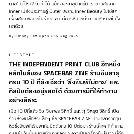
ตาย” ได้ไหม? ถ้าทำได้ แม้เราจะอายุมากขึ้น เราอาจสุขจาก
Inner เปล่งประกายสู่ Outer เพราะ Inner Beauty ไม่ใช่แค่
เรื่องสุขภาพภายในร่างกาย แต่ควรหมายถึงความสุขภายในใจ
เราด้วย
by
Shinny Pimlapas
07 Aug 2026
LIFESTYLE
THE INDEPENDENT PRINT CLUB อีกหนึ่ง
หลักไมล์ของ SPACEBAR ZINE ร้านซีนอายุ
ครบ 10 ปี ที่ยังเชื่อว่า ‘สิ่งพิมพ์ไม่ตาย’ และ
ศิลปินต้องอยู่รอดได้ ด้วยการมีที่ให้ทำงาน
อย่างอิสระ
เมื่อ 10 ปีที่แล้ว วิว-วิมลพร วิสิทธิ์ และ ภู่-วิศรุต วิสิทธิ์ เปิด
ร้านสิ่งพิมพ์อิสระเล็กๆ ชื่อ SPACEBAR ZINE ท่ามกลางวิกฤติ
สื่อสิ่งพิมพ์ที่เริ่มพากันปิดตัวลง 10 ปีต่อมา ร้านเล็กๆ ที่ท้าทาย
ระบบในวันนั้นขยายตัวเองออกมา อาจเป็นเครื่องยืนยันว่า นี่คือ