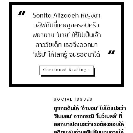
Sonita Alizadeh หญิงชา
วอัฟกันที่เคยถูกครอบครัว
พยายาม ‘ขาย’ ให้ไปเป็นเจ้า
สาววัยเด็ก เธอจึงออกมา
“
‘แร็ป’ ให้โลกรู้ จนรอดมาได้
Continued Reading
SOCIAL ISSUES
ถูกกดดันให้ ‘จำยอม’ ไม่ได้แปลว่า
‘ยินยอม’ จากกรณี ‘โนว์เบลล์’ ที่
ออกมาเปิดเผยว่าเธอต้องยอมให้
อดีตแฟนถ่ายคลิปลับแทนการให้