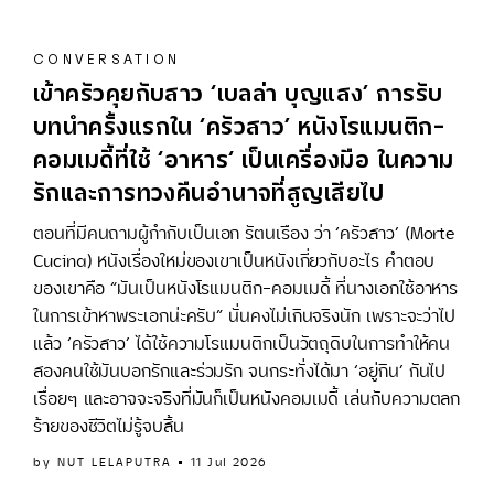
CONVERSATION
เข้าครัวคุยกับสาว ‘เบลล่า บุญแสง’ การรับ
บทนำครั้งแรกใน ‘ครัวสาว’ หนังโรแมนติก-
คอมเมดี้ที่ใช้ ‘อาหาร‘ เป็นเครื่องมือ ในความ
รักและการทวงคืนอำนาจที่สูญเสียไป
ตอนที่มีคนถามผู้กำกับเป็นเอก รัตนเรือง ว่า ‘ครัวสาว’ (Morte
Cucina) หนังเรื่องใหม่ของเขาเป็นหนังเกี่ยวกับอะไร คำตอบ
ของเขาคือ “มันเป็นหนังโรแมนติก-คอมเมดี้ ที่นางเอกใช้อาหาร
ในการเข้าหาพระเอกน่ะครับ” นั่นคงไม่เกินจริงนัก เพราะจะว่าไป
แล้ว ‘ครัวสาว’ ได้ใช้ความโรแมนติกเป็นวัตถุดิบในการทำให้คน
สองคนใช้มันบอกรักและร่วมรัก จนกระทั่งได้มา ‘อยู่กิน’ กันไป
เรื่อยๆ และอาจจะจริงที่มันก็เป็นหนังคอมเมดี้ เล่นกับความตลก
ร้ายของชีวิตไม่รู้จบสิ้น
by
NUT LELAPUTRA
11 Jul 2026