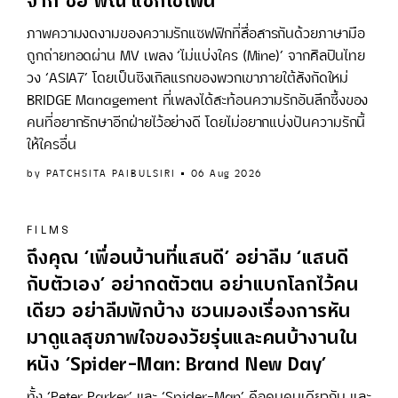
จาก ซอ พิณ แซกโซโฟน
ภาพความงดงามของความรักแซฟฟิกที่สื่อสารกันด้วยภาษามือ
ถูกถ่ายทอดผ่าน MV เพลง ‘ไม่แบ่งใคร (Mine)’ จากศิลปินไทย
วง ‘ASIA7’ โดยเป็นซิงเกิลแรกของพวกเขาภายใต้สังกัดใหม่
BRIDGE Management ที่เพลงได้สะท้อนความรักอันลึกซึ้งของ
คนที่อยากรักษาอีกฝ่ายไว้อย่างดี โดยไม่อยากแบ่งปันความรักนี้
ให้ใครอื่น
by
PATCHSITA PAIBULSIRI
06 Aug 2026
FILMS
ถึงคุณ ‘เพื่อนบ้านที่แสนดี’ อย่าลืม ‘แสนดี
กับตัวเอง’ อย่ากดตัวตน อย่าแบกโลกไว้คน
เดียว อย่าลืมพักบ้าง ชวนมองเรื่องการหัน
มาดูแลสุขภาพใจของวัยรุ่นและคนบ้างานใน
หนัง ‘Spider-Man: Brand New Day’
ทั้ง ‘Peter Parker’ และ ‘Spider-Man’ คือคนคนเดียวกัน และ