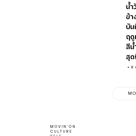
น้ำ
ข้า
บัน
ฤด
สี
สุด
8 
MO
MOVIN’ON
CULTURE