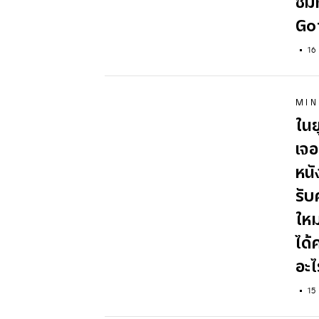
ชมท
Go
16
MIN
ในย
เจอ
หนั
รับ
ใหม
ได้
อะไ
15