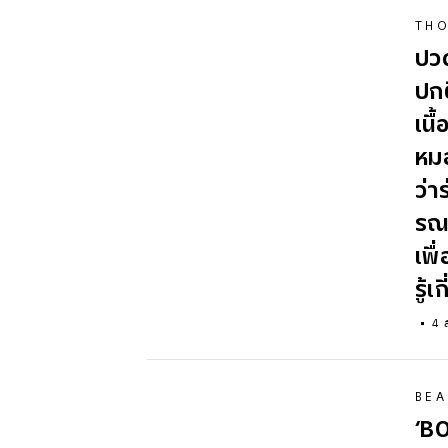
TH
ปวด
ปกต
เนื
หม
ว่า
รณ
เพื
รู้
4 
BEA
‘B