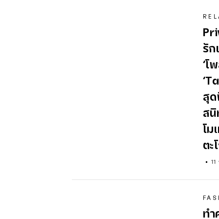
REL
Pr
รัก
‘โพ
‘Ta
สุด
สนิ
โมเ
ตะโ
11
FAS
ทำค