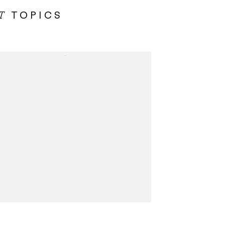
TOPICS
OT
...