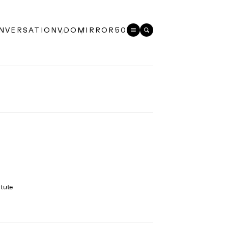
NVERSATION
VDO
MIRROR50
itute