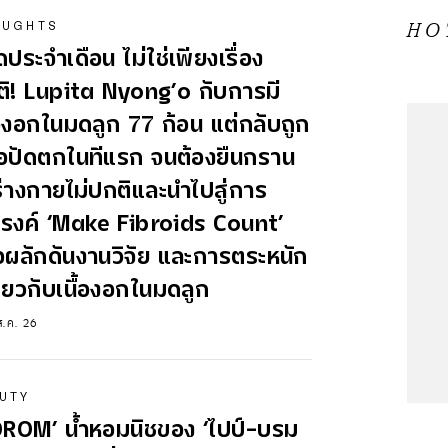
OUGHTS
H
ประจำเดือน ไม่ใช่เพียงเรื่อง
ิ! Lupita Nyong’o กับการมี
้องอกในมดลูก 77 ก้อน แต่กลับถูก
อปัดตกในทีแรก จนต้องยืนกราน
ร่างกายไม่ปกติและนำไปสู่การ
รงค์ ‘Make Fibroids Count’
่อผลักดันงานวิจัย และการตระหนัก
เกี่ยวกับเนื้องอกในมดลูก
ส.ค. 26
UTY
OROM’ น้ำหอมนิชของ ‘ไปป์–บรม