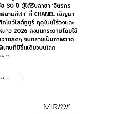
วัย 80 ปี ผู้ได้รับฉายา ‘จิตรกร
งสนามกีฬา’ ที่ CHANEL เชิญมา
ทึกโชว์โอต์กูตูร์ ฤดูใบไม้ร่วงและ
ูหนาว 2026 ลงบนกระดาษโดยใช้
น้ำวาดสดๆ จนกลายเป็นภาพวาด
พิเศษที่มีชิ้นเดียวบนโลก
ก.ค. 26
RE +