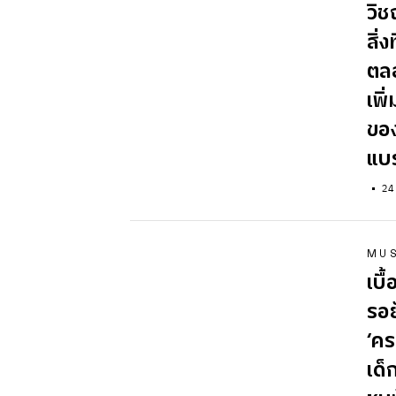
วิช
สิ่
ตลอ
เพิ
ของ
แบ
24
MU
เบื
รอย
‘คร
เด็