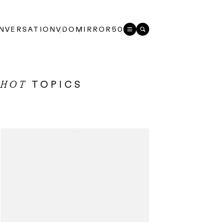
NVERSATION
VDO
MIRROR50
TOPICS
HOT
...