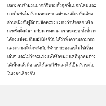
Dark คนจำนวนมากก็ชื่นชมทั้งลุคที่แปลกใหม่และ
การยืนยันในตัวตนของเธอ แต่ขณะเดียวกันเสียง
ส่วนหนึ่งกับรู้สึกตะขิดตะขวง มองว่าน่าตลก หรือ
กระทั่งตั้งคำถามกับความสามารถของเธอ ทั้งที่การ
ได้ลงแข่งระดับเซมิโปรก็นับได้ว่าทั้งความสามารถ
และความตั้งใจจริงกับกีฬาบาสของเธอไม่ใช่เรื่อง
เล่นๆ และไม่ว่าจะแข่งแพ้หรือชนะ แต่ที่ทุกคนต่าง
ได้เห็นแล้วคือ เธอได้เล่นกีฬาและได้เป็นตัวเองไป
ในเวลาเดียวกัน
...