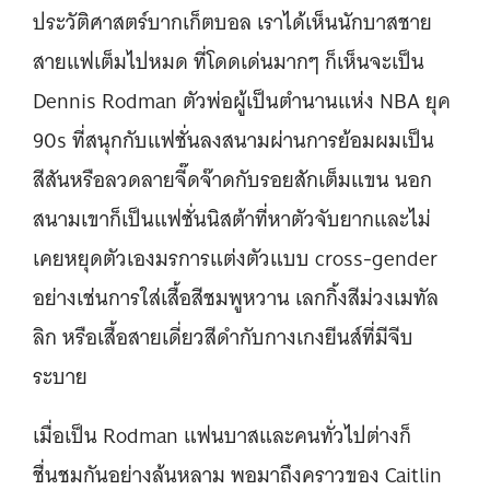
ประวัติศาสตร์บากเก็ตบอล เราได้เห็นนักบาสชาย
สายแฟเต็มไปหมด ที่โดดเด่นมากๆ ก็เห็นจะเป็น
Dennis Rodman ตัวพ่อผู้เป็นตำนานแห่ง NBA ยุค
90s ที่สนุกกับแฟชั่นลงสนามผ่านการย้อมผมเป็น
สีสันหรือลวดลายจี๊ดจ๊าดกับรอยสักเต็มแขน นอก
สนามเขาก็เป็นแฟชั่นนิสต้าที่หาตัวจับยากและไม่
เคยหยุดตัวเองมรการแต่งตัวแบบ cross-gender
อย่างเช่นการใส่เสื้อสีชมพูหวาน เลกกิ้งสีม่วงเมทัล
ลิก หรือเสื้อสายเดี่ยวสีดำกับกางเกงยีนส์ที่มีจีบ
ระบาย
เมื่อเป็น Rodman แฟนบาสและคนทั่วไปต่างก็
ชื่นชมกันอย่างล้นหลาม พอมาถึงคราวของ Caitlin