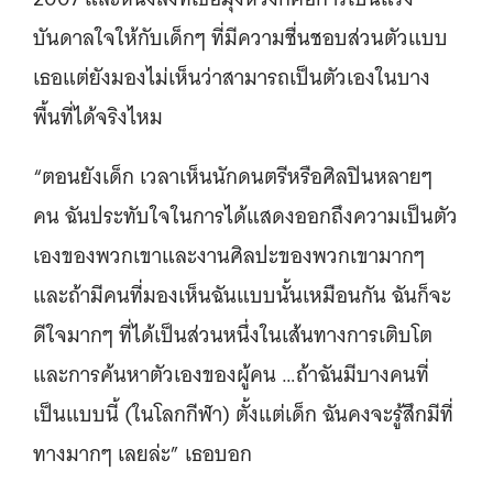
บันดาลใจให้กับเด็กๆ ที่มีความชื่นชอบส่วนตัวแบบ
เธอแต่ยังมองไม่เห็นว่าสามารถเป็นตัวเองในบาง
พื้นที่ได้จริงไหม
“ตอนยังเด็ก เวลาเห็นนักดนตรีหรือศิลปินหลายๆ
คน ฉันประทับใจในการได้แสดงออกถึงความเป็นตัว
เองของพวกเขาและงานศิลปะของพวกเขามากๆ
และถ้ามีคนที่มองเห็นฉันแบบนั้นเหมือนกัน ฉันก็จะ
ดีใจมากๆ ที่ได้เป็นส่วนหนึ่งในเส้นทางการเติบโต
และการค้นหาตัวเองของผู้คน …ถ้าฉันมีบางคนที่
เป็นแบบนี้ (ในโลกกีฬา) ตั้งแต่เด็ก ฉันคงจะรู้สึกมีที่
ทางมากๆ เลยล่ะ” เธอบอก