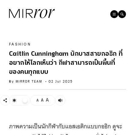
FASHION
Caitlin Cunningham นักบาสสายกอธิก ที่
อยากให้โลกเห็นว่า กีฬาสามารถเป็นพื้นที่
ของคนทุกแบบ
By
MIRROR TEAM
•
02 Jul 2025
A
A
A
ภาพความเป็นนักกีฬากับแอสเธติกแบบกอธิก ดูจะ