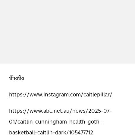
อ้างอิง
https://www.instagram.com/caitlepillar/
https://www.abc.net.au/news/2025-07-
01/caitlin-cunningham-health-goth-
basketball-caitlin-dark/105477712