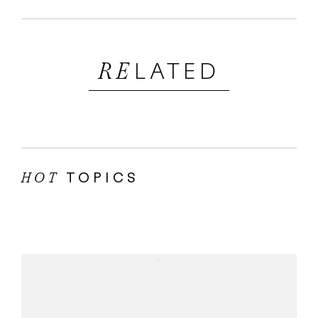
LATED
RE
TOPICS
HOT
...