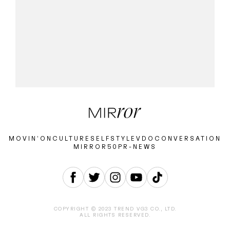
MOVIN’ON
CULTURE
SELF
STYLE
VDO
CONVERSATION
MIRROR50
PR-NEWS
COPYRIGHT © 2023 TREND VG3 CO., LTD.
ALL RIGHTS RESERVED.