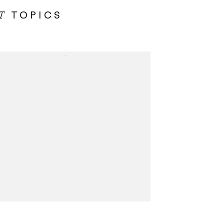
TOPICS
OT
...