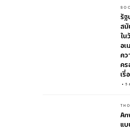
SOC
รัฐ
สนั
ในว
อเม
ควา
ครอ
เรื
5 
TH
An
แบบ