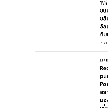
‘Mi
ขนป
ขยั
อ้อ
กับ
31
LIF
Re
pun
Par
อยา
มอง