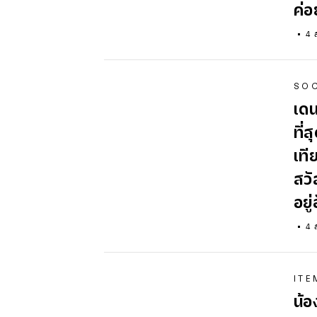
ค่
4 
SOC
เดน
ที่
เที
สวั
อยู่
4 
ITE
น้อ