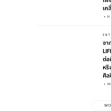
เพื
เคล
31
ENT
จาก
LIF
ต่อ
หรื
ศิล
30
MO