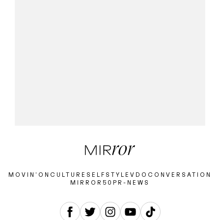
MOVIN’ON
CULTURE
SELF
STYLE
VDO
CONVERSATION
MIRROR50
PR-NEWS