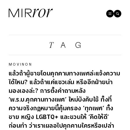
MOVINON
แล้วถ้าผู้ชายโดนคุกคามทางเพศล่ะแจ้งความ
ได้ไหม? แล้วถ้าแค่แซวเล่น หรืออีกฝ่ายน่า
มองเองล่ะ? การตั้งคำถามหลัง
‘พ.ร.บ.คุกคามทางเพศ’ ใหม่บังคับใช้ ทั้งที่
ความจริงกฎหมายนี้คุ้มครอง ‘ทุกเพศ’ ทั้ง
ชาย หญิง LGBTQ+ และชวนให้ ‘คิดให้ดี’
ก่อนทำ ว่าเราเผลอไปคุกคามใครหรือเปล่า