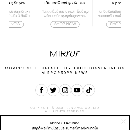
recting Supra-
เอ็น เอสพีเอฟ 50 60 มล.
a powder
sence 50 ml.
ำรุงผิว ครบจบทุกปัญหา
กันแดดเนื้อน้ำนม บางเบา ฟื้นบำรุง
ปกปิดเรียบเนียนไร้ที่ติ 
้างผิวใหม่ใน 3 วันฟื้นฟู
พร้อมปกป้องสูงสุดในทุกสภาวะ
ทนตลอดวัน ทนน้ำ ทนเหงื
ญาณสภาพปัญหาของผิว
สำหรับผิวหน้า และผิวกาย
คราบ หน้าไม่ดรอประห
SHOP NOW
SHOP NOW
SHOP NO
อายุ เร่งกระตุ้นสร้างผิว
ได้อย่างรวดเร็ว เสริม
ภาพผลลัพธ์ของการดูแล
ียบเนียน ริ้วรอยแลดูจาง
ลง
MOVIN’ON
CULTURE
SELF
STYLE
VDO
CONVERSATION
MIRROR50
PR-NEWS
COPYRIGHT © 2023 TREND VG3 CO., LTD.
ALL RIGHTS RESERVED.
Mirror Thailand
ABOUT
CONTACT
CAREER
ADVERTISEMENT
TERMS & CONDITION
PRIVACY POLICY
ใช้คุ้กกี้เพื่อให้ท่านได้รับประสบการณ์การใช้งานที่ดีขึ้น