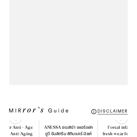
DISCLAIMER
ocher Anti - Age
ANESSA อเนสซ่า เพอร์เฟค
l'oreal infallib
 The Anti-Aging
ยูวี ซันสกรีน สกินแคร์ มิลค์
fresh wear found