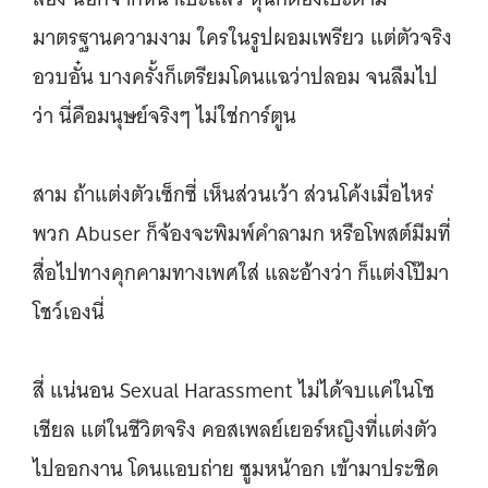
มาตรฐานความงาม ใครในรูปผอมเพรียว แต่ตัวจริง
อวบอั๋น บางครั้งก็เตรียมโดนแฉว่าปลอม จนลืมไป
ว่า นี่คือมนุษย์จริงๆ ไม่ใช่การ์ตูน
สาม ถ้าแต่งตัวเซ็กซี่ เห็นส่วนเว้า ส่วนโค้งเมื่อไหร่
พวก Abuser ก็จ้องจะพิมพ์คำลามก หรือโพสต์มีมที่
สื่อไปทางคุกคามทางเพศใส่ และอ้างว่า ก็แต่งโป๊มา
โชว์เองนี่
สี่ แน่นอน Sexual Harassment ไม่ได้จบแค่ในโซ
เชียล แต่ในชีวิตจริง คอสเพลย์เยอร์หญิงที่แต่งตัว
ไปออกงาน โดนแอบถ่าย ซูมหน้าอก เข้ามาประชิด