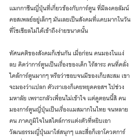
แมกกาซีนญี่ปุ่นที่เกี่ยวข้องกับการ์ตูน ที่มีลงคอลัมน์
คอสเพลย์อยู่เล็กๆ มันเลยเป็นสังคมที่แคบมากในวัน
ที่โซเชียลไม่ได้เข้าถึงง่ายขนาดนั้น
ทัศนคติของสังคมก็เช่นกัน เมื่อก่อน คนมองในแง่
ลบ คิดว่าการ์ตูนเป็นเรื่องของเด็ก ไร้สาระ คนที่คลั่ง
ไคล้การ์ตูนมากๆ หรือว่าชอบจนมีของเก็บสะสม เขา
จะมองว่าแปลก ตัวเราเองก็เคยหยุดคอสฯ ไปช่วง
มหาลัย เพราะกลัวเพื่อนไม่เข้าใจ แต่ดูตอนนี้สิ คน
มองการ์ตูนญี่ปุ่นเป็นเรื่องแมสมากในไทย จนหลาย
คน ภาคภูมิใจในสไตล์การแต่งตัวที่หยิบเอา
วัฒนธรรมญี่ปุ่นมาใส่สนุกๆ และสื่อก็เอาโควตการ์