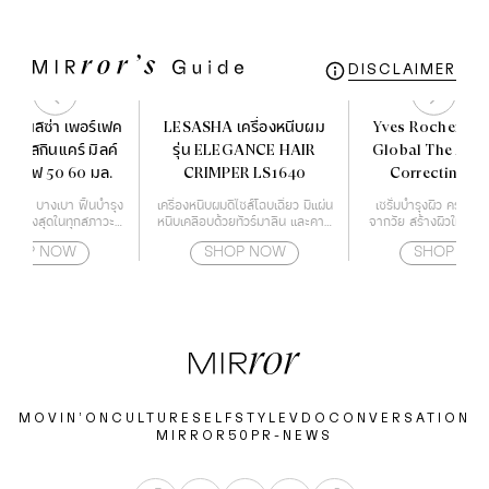
DISCLAIMER
 อเนสซ่า เพอร์เฟค
LESASHA เครื่องหนีบผม
Yves Rocher Ant
สกรีน สกินแคร์ มิลค์
รุ่น ELEGANCE HAIR
Global The Ant
อสพีเอฟ 50 60 มล.
CRIMPER LS1640
Correcting Su
Essence 50 
้อน้ำนม บางเบา ฟื้นบำรุง
เครื่องหนีบผมดีไซส์โฉบเฉี่ยว มีแผ่น
เซรั่มบำรุงผิว ครบจบ
ป้องสูงสุดในทุกสภาวะ
หนีบเคลือบด้วยทัวร์มาลีน และคามี
จากวัย สร้างผิวใหม่ใน 3
บผิวหน้า และผิวกาย
เลียออย ช่วยปกป้องเส้นผมจาก
ทุกสัญญาณสภาพปัญห
SHOP NOW
SHOP NOW
SHOP NO
ความร้อนไม่ให้ผมแห้งจนเกินไป
เนื่องจากอายุ เร่งกระตุ
สามารถปรับอุณหภูมิได้ถึง 4 ระดับ
ใหม่ๆ ได้อย่างรวดเร็
ตั้งแต่ 160-220 องศา ทำให้
ประสิทธิภาพผลลัพธ์ข
เหมาะกับทุกสภาพเส้นผม
ผิว ผิวเรียบเนียน ริ้ว
ลง
MOVIN’ON
CULTURE
SELF
STYLE
VDO
CONVERSATION
MIRROR50
PR-NEWS