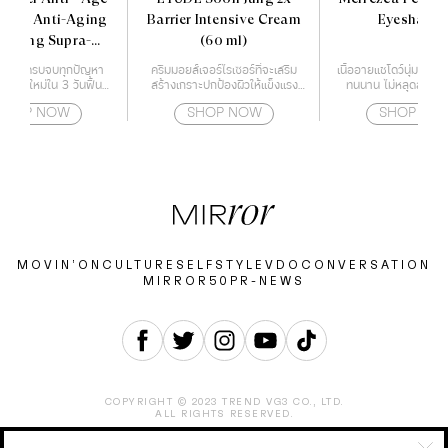
 The Anti-Aging
Barrier Intensive Cream
Eyeshado
recting Supra-
(60 ml)
sence 50 ml.
ำรุงผิว ครบจบทุกปัญหา
ครีมมอยส์เจอร์ไรเซอร์ที่จะเสริม
เนื้ออายแชโดว์นุ่มละเอีย
้างผิวใหม่ใน 3 วันฟื้นฟู
สร้างเกราะปกป้องผิวให้แข็งแรง
ทนนาน ไม่หลุดลอกระ
ญาณสภาพปัญหาของผิว
ด้วยกำแพงโปรตีน
SHOP NOW
SHOP NOW
SHOP NO
อายุ เร่งกระตุ้นสร้างผิว
ได้อย่างรวดเร็ว เสริม
ภาพผลลัพธ์ของการดูแล
ียบเนียน ริ้วรอยแลดูจาง
ลง
MOVIN’ON
CULTURE
SELF
STYLE
VDO
CONVERSATION
MIRROR50
PR-NEWS
COPYRIGHT © 2023 TREND VG3 CO., LTD.
ALL RIGHTS RESERVED.