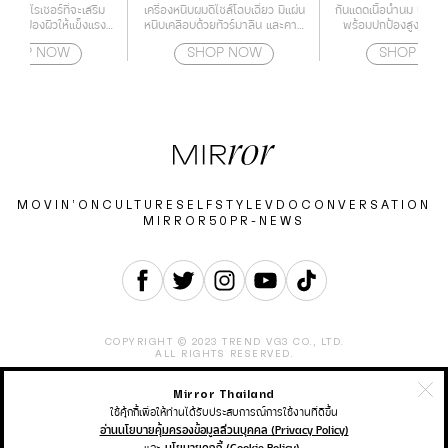
์เจอร์ไรเซอร์ที่จะเสริม
เครื่องหนีบผมดีไซส์โฉบเฉี่ยว มีแผ่น
กันแดดเนื้อน้ำนม บางเบา
าะปกป้องผิวให้แข็งแรง
หนีบเคลือบด้วยทัวร์มาลีน และคามี
พร้อมปกป้องสูงสุดใน
้วยกำแพงโปรตีน
เลียออย ช่วยปกป้องเส้นผมจาก
สำหรับผิวหน้า และ
SHOP NOW
SHOP NOW
SHOP NO
ความร้อนไม่ให้ผมแห้งจนเกินไป
สามารถปรับอุณหภูมิได้ถึง 4 ระดับ
ตั้งแต่ 160-220 องศา ทำให้
เหมาะกับทุกสภาพเส้นผม
MOVIN’ON
CULTURE
SELF
STYLE
VDO
CONVERSATION
MIRROR50
PR-NEWS
COPYRIGHT © 2023 TREND VG3 CO., LTD.
ALL RIGHTS RESERVED.
Mirror Thailand
ABOUT
CONTACT
CAREER
ADVERTISEMENT
TERMS & CONDITION
PRIVACY POLICY
ใช้คุ้กกี้เพื่อให้ท่านได้รับประสบการณ์การใช้งานที่ดีขึ้น
อ่านนโยบายคุ้มครองข้อมูลส่วนบุคคล (Privacy Policy)