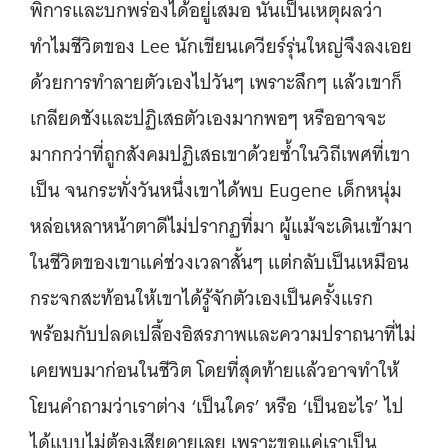
พิการและบกพร่องได้อยู่เสมอ นั่นเป็นเหตุผลว่า
ทำไมชีวิตของ Lee นักเขียนเควียร์รุ่นใหญ่จึงลงเอย
ด้วยการทำลายตัวเองไปวันๆ เพราะลึกๆ แล้วเขาก็
เกลียดชังและปฏิเสธตัวเองมากพอๆ หรืออาจจะ
มากกว่าที่ถูกสังคมปฏิเสธเขาด้วยซ้ำในวิถีเพศที่เขา
เป็น จนกระทั่งวันหนึ่งเขาได้พบ Eugene เด็กหนุ่ม
หล่อเหลาหน้าตาดีไม่ปรากฏที่มา ผู้แม้จะเดินเข้ามา
ในชีวิตของเขาแค่ช่วงเวลาสั้นๆ แต่กลับเป็นเหมือน
กระจกสะท้อนให้เขาได้รู้จักตัวเองเป็นครั้งแรก
พร้อมกับปลดเปลื้องอิสรภาพและความปราถนาที่ไม่
เคยพบมาก่อนในชีวิต โดยที่สุดท้ายแล้วอาจทำให้
โยนคำถามว่าเราต่าง ‘เป็นใคร’ หรือ ‘เป็นอะไร’ ไป
ได้แบบไม่ต้องเสียดายเลย เพราะขอแค่เราเป็น