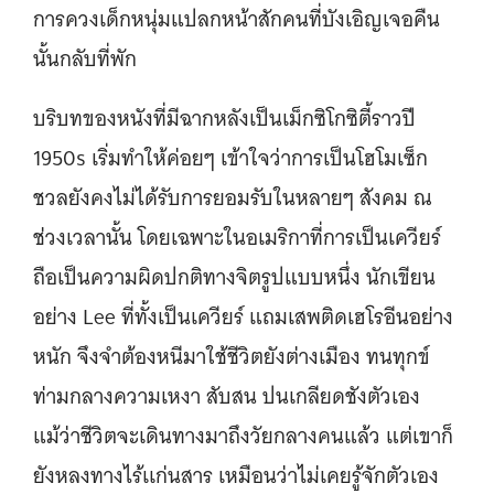
การควงเด็กหนุ่มแปลกหน้าสักคนที่บังเอิญเจอคืน
นั้นกลับที่พัก
บริบทของหนังที่มีฉากหลังเป็นเม็กซิโกซิตี้ราวปี
1950s เริ่มทำให้ค่อยๆ เข้าใจว่าการเป็นโฮโมเซ็ก
ชวลยังคงไม่ได้รับการยอมรับในหลายๆ สังคม ณ
ช่วงเวลานั้น โดยเฉพาะในอเมริกาที่การเป็นเควียร์
ถือเป็นความผิดปกติทางจิตรูปแบบหนึ่ง นักเขียน
อย่าง Lee ที่ทั้งเป็นเควียร์ แถมเสพติดเฮโรอีนอย่าง
หนัก จึงจำต้องหนีมาใช้ชีวิตยังต่างเมือง ทนทุกข์
ท่ามกลางความเหงา สับสน ปนเกลียดชังตัวเอง
แม้ว่าชีวิตจะเดินทางมาถึงวัยกลางคนแล้ว แต่เขาก็
ยังหลงทางไร้เเก่นสาร เหมือนว่าไม่เคยรู้จักตัวเอง