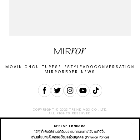
MOVIN’ON
CULTURE
SELF
STYLE
VDO
CONVERSATION
MIRROR50
PR-NEWS
COPYRIGHT © 2023 TREND VG3 CO., LTD.
ALL RIGHTS RESERVED.
Mirror Thailand
ABOUT
CONTACT
CAREER
ADVERTISEMENT
TERMS & CONDITION
PRIVACY POLICY
ใช้คุ้กกี้เพื่อให้ท่านได้รับประสบการณ์การใช้งานที่ดีขึ้น
อ่านนโยบายคุ้มครองข้อมูลส่วนบุคคล (Privacy Policy)