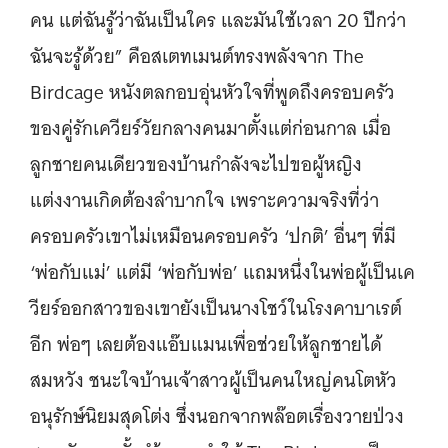
คน แต่ฉันรู้ว่าฉันเป็นใคร และมันใช้เวลา 20 ปีกว่า
ฉันจะรู้ด้วย” คือสเตทเมนต์ทรงพลังจาก The
Birdcage หนังตลกอบอุ่นหัวใจที่พูดถึงครอบครัว
ของคู่รักเควียร์วัยกลางคนมาตั้งแต่ก่อนกาล เมื่อ
ลูกชายคนเดียวของบ้านกำลังจะไปขอผู้หญิง
แต่งงานเกิดต้องลำบากใจ เพราะความจริงที่ว่า
ครอบครัวเขาไม่เหมือนครอบครัว ‘ปกติ’ อื่นๆ ที่มี
‘พ่อกับแม่’ แต่มี ‘พ่อกับพ่อ’ แถมหนึ่งในพ่อผู้เป็นเค
วียร์ออกสาวของเขายังเป็นนางโชว์ในโรงคาบาเรต์
อีก พ่อๆ เลยต้องแอ๊บแมนเพื่อช่วยให้ลูกชายได้
สมหวัง ชนะใจบ้านเจ้าสาวผู้เป็นคนใหญ่คนโตหัว
อนุรักษ์นิยมสุดโต่ง ซึ่งนอกจากพล๊อตเรื่องวายป่วง