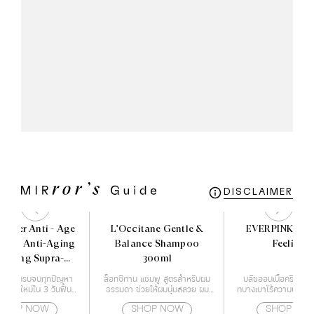
DISCLAIMER
ocher Anti - Age
L'Occitane Gentle &
EVERPINK Blu
 The Anti-Aging
Balance Shampoo
Feelings
recting Supra-
300ml
sence 50 ml.
ำรุงผิว ครบจบทุกปัญหา
ล็อกซิทาน แชมพู สูตรสำหรับผม
บลัชออนเนื้อครีม ฟินน
้างผิวใหม่ใน 3 วันฟื้นฟู
ธรรมดา ช่วยให้ผมนุ่มสลวย ผม
ทบางเบาไร้ความมัน เกลี
ญาณสภาพปัญหาของผิว
แข็งแรง และอ่อนโยน
ทนนาน
SHOP NOW
SHOP NOW
SHOP NO
อายุ เร่งกระตุ้นสร้างผิว