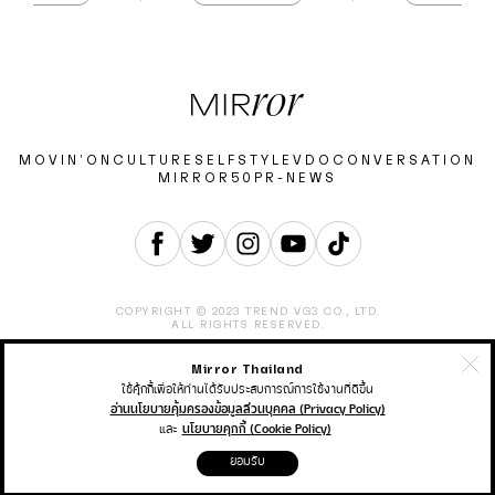
ได้อย่างรวดเร็ว เสริม
ภาพผลลัพธ์ของการดูแล
ียบเนียน ริ้วรอยแลดูจาง
ลง
MOVIN’ON
CULTURE
SELF
STYLE
VDO
CONVERSATION
MIRROR50
PR-NEWS
COPYRIGHT © 2023 TREND VG3 CO., LTD.
ALL RIGHTS RESERVED.
Mirror Thailand
ABOUT
CONTACT
CAREER
ADVERTISEMENT
TERMS & CONDITION
PRIVACY POLICY
ใช้คุ้กกี้เพื่อให้ท่านได้รับประสบการณ์การใช้งานที่ดีขึ้น
อ่านนโยบายคุ้มครองข้อมูลส่วนบุคคล (Privacy Policy)
และ
นโยบายคุกกี้ (Cookie Policy)
THAIRATH ONLINE
THAIRATH MONEY
THAIRATH SPORT
ยอมรับ
THAIRATH TV
THAIRATH PLUS