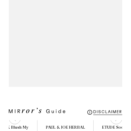
DISCLAIMER
PINK Blush My
PAUL & JOE HERBAL
ETUDE Soon Ju