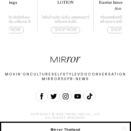
Feelings
LOTION
Barrier Intensiv
(60 ml)
เนื้อครีม ฟินนิชชิ่งแม
โลชั่นบำรุงผิว ชุ่มชื่น แลดูอ่อนเยาว์
ครีมมอยส์เจอร์ไรเซอร์ท
้ความมัน เกลี่ยง่าย ติด
พร้อมกระชับผิว
สร้างเกราะปกป้องผิวใ
ทนนาน
ด้วยกำแพงโปรต
SHOP NOW
SHOP NOW
SHOP NO
MOVIN’ON
CULTURE
SELF
STYLE
VDO
CONVERSATION
MIRROR50
PR-NEWS
COPYRIGHT © 2023 TREND VG3 CO., LTD.
ALL RIGHTS RESERVED.
Mirror Thailand
ABOUT
CONTACT
CAREER
ADVERTISEMENT
TERMS & CONDITION