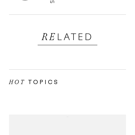
มา
LATED
RE
TOPICS
HOT
...