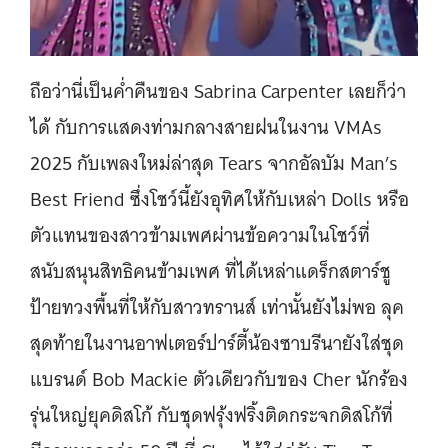
ถือว่านี่เป็นค่ำคืนของ Sabrina Carpenter เลยก็ว่า
ได้ กับการแสดงท่ามกลางสายฝนในงาน VMAs
2025 กับเพลงใหม่ล่าสุด Tears จากอัลบัม Man’s
Best Friend ซึ่งโชว์นี้ยังอุทิศให้กับเหล่า Dolls หรือ
ตัวแทนของสาวข้ามเพศผ่านข้อความในโชว์ที่
สนับสนุนสิทธิคนข้ามเพศ ที่ได้เหล่าแดร็กสตาร์ชู
ป้ายทวงพื้นที่ให้กับสาวทรานส์ เท่านั้นยังไม่พอ ลุค
สุดท้ายในงานอาฟเตอร์ปาร์ตี้น้องซาบรีนายังใส่ชุด
แบรนด์ Bob Mackie ตัวเดียวกับของ Cher นักร้อง
รุ่นใหญ่ยุคดิสโก้ กับชุดฟรุ้งฟริ้งติดกระจกดิสโก้ที่