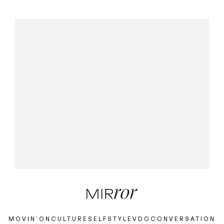
...
MOVIN’ON
CULTURE
SELF
STYLE
VDO
CONVERSATION