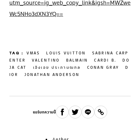
utm_source=ig_web_copy_link&igsh=MWZwe
Wc5NHo3dXN3YQ==
TAG :
VMAS
LOUIS VUITTON
SABRINA CARP
ENTER
VALENTINO
BALMAIN
CARDI B.
DO
JA CAT
เอิงเอย ประภามณฑล
CONAN GRAY
D
IOR
JONATHAN ANDERSON
แชร์บทความนี้
Author