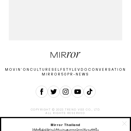
MOVIN’ON
CULTURE
SELF
STYLE
VDO
CONVERSATION
MIRROR50
PR-NEWS
COPYRIGHT © 2023 TREND VG3 CO., LTD.
ALL RIGHTS RESERVED.
Mirror Thailand
ABOUT
CONTACT
CAREER
ADVERTISEMENT
TERMS & CONDITION
PRIVACY POLICY
ใช้คุ้กกี้เพื่อให้ท่านได้รับประสบการณ์การใช้งานที่ดีขึ้น