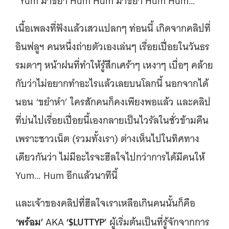
“Yum มาขยำ Hum Hum มาขยำ Hum Hum… ”
เนื้อเพลงที่ฟังแล้วเสวแปลกๆ ท่อนนี้ เกิดจากคลิปที่
อินฟลูฯ คนหนึ่งถ่ายตัวเองเล่นๆ เรื่อยเปื่อยในวันธร
รมดาๆ หน้าฝนที่ทำให้รู้สึกเศร้าๆ เหงาๆ เบื่อๆ คล้าย
กับว่าไม่อยากทำอะไรแล้วเลยบนโลกนี้ นอกจากได้
นอน ‘ขยำหำ’ ใครสักคนก็คงเพียงพอแล้ว และคลิป
ที่บ่นไปเรื่อยเปื่อยนี้เองกลายเป็นไวรัลในชั่วข้ามคืน
เพราะชาวเน็ต (รวมทั้งเรา) ต่างเห็นไปในทิศทาง
เดียวกันว่า ไม่มีอะไรจะฮีลใจไปกว่าการได้มีคนให้
Yum… Hum อีกแล้วนาทีนี้
และเจ้าของคลิปที่ฮีลใจเราเหลือเกินคนนั้นก็คือ
‘พร้อม’
‘$LUTTYP’
AKA
ผู้เริ่มต้นเป็นที่รู้จักจากการ