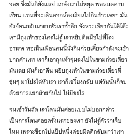
จอย ซึ่งมันก็ยังแหย่ แกล้งเราไม่หยุด พอหมดคาบ
เรียน แทนที่จะเดินออกห้องเรียนไปกินข้าวเฉยๆ มัน
ยังย้อนกลับมาตบหัวเราซ้ำอีก จังหวะเดียวกันใต้โต๊ะ
เรามีถุงเท้าของใครไม่รู้ เราหยิบติดมือไปที่โรง
อาหาร พอเห็นเพื่อนคนนี้นั่งกินก๋วยเตี๋ยวกำลังจะเข้า
ปากคำแรก เราก็เอาถุงเท้าจุ่มลงไปในชามก๋วยเตี๋ยว
มันเลย มันก็เอาคืน หยิบถุงเท้าในชามก๋วยเตี๋ยวที่
ชุ่มๆ มาโปะใส่หัวเรา เราก็เขวี้ยงกลับ แต่วันนั้นก็จบ
ด้วยการแยกย้ายกันไป ไม่มีอะไร
จนเช้าวันถัด เราโดนมันต่อยแบบไม่บอกกล่าว
เป็นการโดนต่อยครั้งแรกของเรา ยังไม่รู้ตัวว่าเจ็บ
ไหม เพราะช็อกไปแป๊ปหนึ่งค่อยมีสติกลับมาว่าเรา