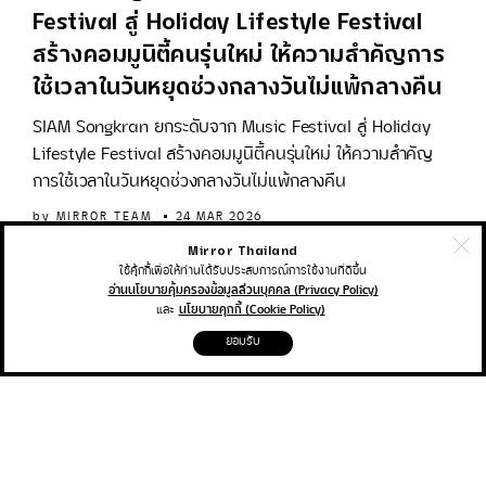
Festival สู่ Holiday Lifestyle Festival
สร้างคอมมูนิตี้คนรุ่นใหม่ ให้ความสำคัญการ
ใช้เวลาในวันหยุดช่วงกลางวันไม่แพ้กลางคืน
SIAM Songkran ยกระดับจาก Music Festival สู่ Holiday
Lifestyle Festival สร้างคอมมูนิตี้คนรุ่นใหม่ ให้ความสำคัญ
การใช้เวลาในวันหยุดช่วงกลางวันไม่แพ้กลางคืน
by
MIRROR TEAM
24 MAR 2026
Mirror Thailand
ใช้คุ้กกี้เพื่อให้ท่านได้รับประสบการณ์การใช้งานที่ดีขึ้น
MUSIC
อ่านนโยบายคุ้มครองข้อมูลส่วนบุคคล (Privacy Policy)
และ
นโยบายคุกกี้ (Cookie Policy)
บางความสัมพันธ์ที่คิดว่าเกิดขึ้นได้ มันอาจจะ
ยอมรับ
ไม่เกิดขึ้นจริง สำรวจความสัมพันธ์สุดเรียล
ผ่าน ‘but you’ จาก ‘ALLY’ ft. JHIN เพลง
สากลที่เล่าถึงเงื่อนไขในชีวิตที่ทำให้รู้ว่า แม้รัก
กัน แต่ไม่ได้แปลว่าจะลงเอยกันเสมอไป