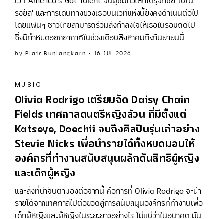
เวที America's Got Talent จนผู้ชมทั่วโลกได้รู้จักชื่อ 'เนเน่
รอยัล' และการเดินทางของเธอบนเวทีแห่งนี้ยังคงดำเนินต่อไป
โดยแฟนๆ ชาวไทยสามารถร่วมส่งกำลังใจให้เธอในรอบถัดไป
ซึ่งมีกำหนดออกอากาศในช่วงเดือนสิงหาคมถึงกันยายนนี้
by
Plair Bunlangkarn
16 JUL 2026
MUSIC
Olivia Rodrigo เตรียมจัด Daisy Chain
Fields เทศกาลดนตรีหญิงล้วน ที่มีตั้งแต่
Katseye, Doechii จนถึงศิลปินรุ่นเก๋าอย่าง
Stevie Nicks เพื่อนำรายได้ทั้งหมดมอบให้
องค์กรที่ทำงานสนับสนุนผลักดันสิทธิผู้หญิง
และเด็กผู้หญิง
และสิ่งที่น่าจับตามองต่อจากนี้ คือการที่ Olivia Rodrigo จะนำ
รายได้จากเทศกาลไปต่อยอดสู่การสนับสนุนองค์กรที่ทำงานเพื่อ
เด็กผู้หญิงและผู้หญิงในระยะยาวอย่างไร ไม่แน่ว่าในอนาคต มัน