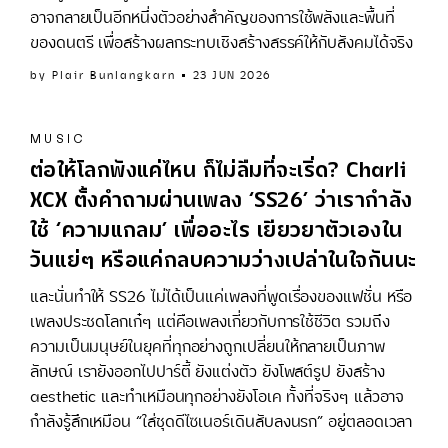
อาจกลายเป็นอีกหนึ่งตัวอย่างสำคัญของการใช้พลังและพื้นที่
ของดนตรี เพื่อสร้างผลกระทบเชิงสร้างสรรค์ให้กับสังคมได้จริง
by
Plair Bunlangkarn
23 JUN 2026
MUSIC
ต่อให้โลกพังแค่ไหน ก็ไม่ลืมที่จะเริ่ด? Charli
XCX ตั้งคำถามผ่านเพลง ‘SS26’ ว่าเรากำลัง
ใช้ ‘ความแกลม’ เพื่ออะไร เยียวยาตัวเองใน
วันแย่ๆ หรือแค่กลบความว่างเปล่าในใจกันนะ
และนั่นทำให้ SS26 ไม่ได้เป็นแค่เพลงที่พูดเรื่องของแฟชั่น หรือ
เพลงประชดโลกเก๋ๆ แต่คือเพลงเกี่ยวกับการใช้ชีวิต รวมถึง
ความเป็นมนุษย์ในยุคที่ทุกอย่างถูกเปลี่ยนให้กลายเป็นภาพ
ลักษณ์ เรายังออกไปปาร์ตี้ ยังแต่งตัว ยังโพสต์รูป ยังสร้าง
aesthetic และทำเหมือนทุกอย่างยังโอเค ทั้งที่จริงๆ แล้วอาจ
กำลังรู้สึกเหมือน “ใส่ชุดดีไซเนอร์เดินสับลงนรก” อยู่ตลอดเวลา