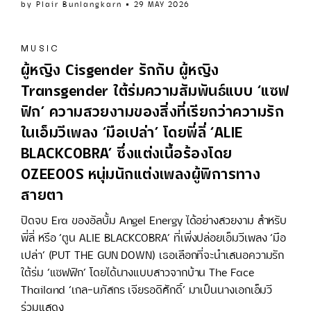
by
Plair Bunlangkarn
29 MAY 2026
MUSIC
ผู้หญิง Cisgender รักกับ ผู้หญิง
Transgender ใต้ร่มความสัมพันธ์แบบ ‘แซฟ
ฟิก’ ความสวยงามของสิ่งที่เรียกว่าความรัก
ในเอ็มวีเพลง ‘มือเปล่า’ โดยพี่ลี่ ‘ALIE
BLACKCOBRA’ ซึ่งแต่งเนื้อร้องโดย
OZEEOOS หนุ่มนักแต่งเพลงผู้พิการทาง
สายตา
ปิดจบ Era ของอัลบั้ม Angel Energy ได้อย่างสวยงาม สำหรับ
พี่ลี่ หรือ ‘ตูน ALIE BLACKCOBRA’ ที่เพิ่งปล่อยเอ็มวีเพลง ‘มือ
เปล่า’ (PUT THE GUN DOWN) เธอเลือกที่จะนำเสนอความรัก
ใต้ร่ม ‘แซฟฟิก’ โดยได้นางแบบสาวจากบ้าน The Face
Thailand ‘เกล-นภัสกร เจียรอดิศักดิ์’ มาเป็นนางเอกเอ็มวี
ร่วมแสดง