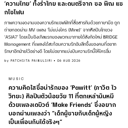
‘ความไทย’ ทั้งรำไทย และดนตรีจาก ซอ พิณ แซ
กโซโฟน
ภาพความงดงามของความรักแซฟฟิกที่สื่อสารกันด้วยภาษามือ ถูก
ถ่ายทอดผ่าน MV เพลง ‘ไม่แบ่งใคร (Mine)’ จากศิลปินไทยวง
‘ASIA7’ โดยเป็นซิงเกิลแรกของพวกเขาภายใต้สังกัดใหม่ BRIDGE
Management ที่เพลงได้สะท้อนความรักอันลึกซึ้งของคนที่อยาก
รักษาอีกฝ่ายไว้อย่างดี โดยไม่อยากแบ่งปันความรักนี้ให้ใครอื่น
by
PATCHSITA PAIBULSIRI
06 AUG 2026
MUSIC
ความคิดใสซื่อน่ารักของ ‘Pawitt’ (ภาวิต ไว
วิทยะ) ศิลปินตัวน้อยวัย 11 ที่ตกเหล่ามัมหมี
ด้วยเพลงเดบิวต์ ‘Make Friends’ ซึ่งอยาก
บอกผ่านเพลงว่า “เด็กผู้ชายกับเด็กผู้หญิง
เป็นเพื่อนกันได้จริงๆ”