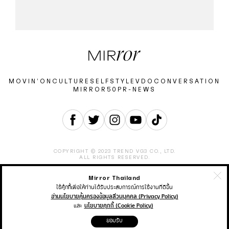
MOVIN’ON
CULTURE
SELF
STYLE
VDO
CONVERSATION
MIRROR50
PR-NEWS
COPYRIGHT © 2023 TREND VG3 CO., LTD.
ALL RIGHTS RESERVED.
Mirror Thailand
ABOUT
CONTACT
CAREER
ADVERTISEMENT
TERMS & CONDITION
PRIVACY POLICY
ใช้คุ้กกี้เพื่อให้ท่านได้รับประสบการณ์การใช้งานที่ดีขึ้น
อ่านนโยบายคุ้มครองข้อมูลส่วนบุคคล (Privacy Policy)
และ
นโยบายคุกกี้ (Cookie Policy)
THAIRATH ONLINE
THAIRATH MONEY
THAIRATH SPORT
ยอมรับ
THAIRATH TV
THAIRATH PLUS