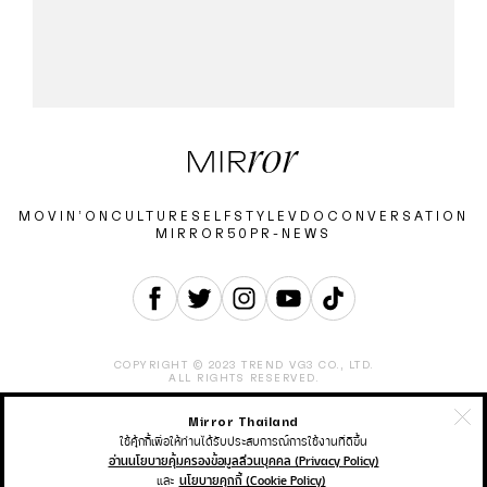
MOVIN’ON
CULTURE
SELF
STYLE
VDO
CONVERSATION
MIRROR50
PR-NEWS
COPYRIGHT © 2023 TREND VG3 CO., LTD.
ALL RIGHTS RESERVED.
Mirror Thailand
ABOUT
CONTACT
CAREER
ADVERTISEMENT
TERMS & CONDITION
PRIVACY POLICY
ใช้คุ้กกี้เพื่อให้ท่านได้รับประสบการณ์การใช้งานที่ดีขึ้น
อ่านนโยบายคุ้มครองข้อมูลส่วนบุคคล (Privacy Policy)
และ
นโยบายคุกกี้ (Cookie Policy)