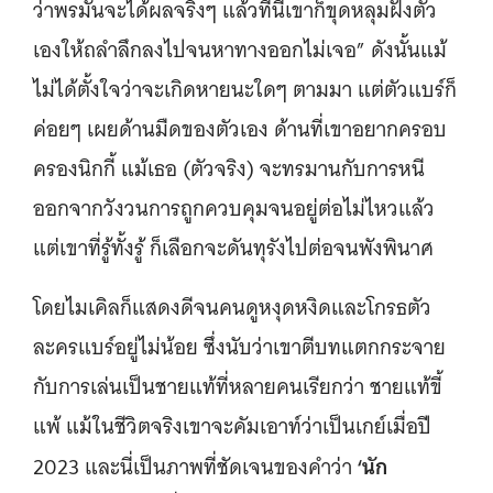
ว่าพรมันจะได้ผลจริงๆ แล้วทีนี้เขาก็ขุดหลุมฝังตัว
เองให้ถลำลึกลงไปจนหาทางออกไม่เจอ” ดังนั้นแม้
ไม่ได้ตั้งใจว่าจะเกิดหายนะใดๆ ตามมา แต่ตัวแบร์ก็
ค่อยๆ เผยด้านมืดของตัวเอง ด้านที่เขาอยากครอบ
ครองนิกกี้ แม้เธอ (ตัวจริง) จะทรมานกับการหนี
ออกจากวังวนการถูกควบคุมจนอยู่ต่อไม่ไหวแล้ว
แต่เขาที่รู้ทั้งรู้ ก็เลือกจะดันทุรังไปต่อจนพังพินาศ
โดยไมเคิลก็แสดงดีจนคนดูหงุดหงิดและโกรธตัว
ละครแบร์อยู่ไม่น้อย ซึ่งนับว่าเขาตีบทแตกกระจาย
กับการเล่นเป็นชายแท้ที่หลายคนเรียกว่า ชายแท้ขี้
แพ้ แม้ในชีวิตจริงเขาจะคัมเอาท์ว่าเป็นเกย์เมื่อปี
‘นัก
2023 และนี่เป็นภาพที่ชัดเจนของคำว่า