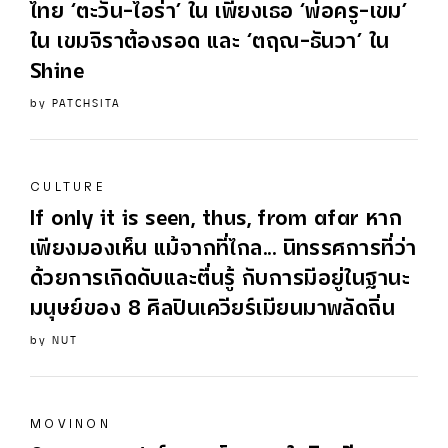
ไทย ‘ตะวัน-ไอร่า’ ใน เพียงเธอ ‘พ่อครู-เขม’
ใน เขมจิราต้องรอด และ ‘ตฤณ-ธันวา’ ใน
Shine
by
PATCHSITA
CULTURE
If only it is seen, thus, from afar หาก
เพียงมองเห็น แม้จากที่ไกล... นิทรรศการที่ว่า
ด้วยการเกิดดับและตื่นรู้ กับการมีอยู่ในฐานะ
มนุษย์ของ 8 ศิลปินเควียร์เมียนมาพลัดถิ่น
by
NUT
MOVINON