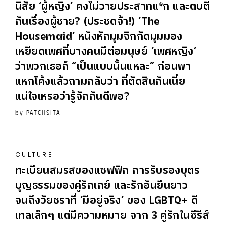
นิสัย ‘ผู้หญิง’ คงไม่วายประสาทแ*ก และตบตี
กันเรื่องผู้ชาย? (ประชดจ้า!) ‘The
Housemaid’ หนังหักมุมจิกกัดมุมมอง
เหยียดเพศที่บางคนมีต่อมนุษย์ ‘เพศหญิง’
ว่าพวกเธอก็ “เป็นแบบนั้นแหละ” ก่อนพา
แหกโค้งแล้วถามกลับว่า ที่ตัดสินกันเนี่ย
แน่ใจเหรอว่ารู้จักกันดีพอ?
by
PATCHSITA
CULTURE
ทะเบียนสมรสของแซฟฟิก การรับรองบุตร
บุญธรรมของคู่รักเกย์ และรักอันยืนยาว
จนถึงวัยชราที่ ‘มีอยู่จริง’ ของ LGBTQ+ ดี
เทลเล็กๆ แต่มีความหมาย จาก 3 คู่รักในซีรีส์