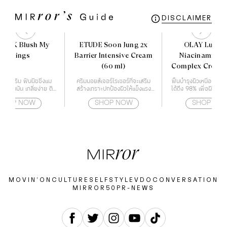
DISCLAIMER
PINK Blush My
ETUDE Soon Jung 2x
OLAY Lumin
Feelings
Barrier Intensive Cream
Niacinamide+
(60 ml)
Complex Cream
เนื้อครีม ฟินนิชชิ่งแม
ครีมมอยส์เจอร์ไรเซอร์ที่จะเสริม
ฟื้นบำรุงผิวเหนื่อยล้าให้
้ความมัน เกลี่ยง่าย ติด
สร้างเกราะปกป้องผิวให้แข็งแรง
ได้ถึง 98% เพื่อผิวโกล
ทนนาน
ด้วยกำแพงโปรตีน
ซี่
SHOP NOW
SHOP NOW
SHOP NO
MOVIN’ON
CULTURE
SELF
STYLE
VDO
CONVERSATION
MIRROR50
PR-NEWS