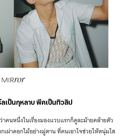
ร์ลเป็นกุหลาบ พีคเป็นทิวลิป
่าคนหนึ่งในเรื่องมองแวบแรกก็ดูละม้ายคล้ายตัว
เผ่าดอกไม้อย่างมู่ตาน ที่คนเอาใจช่วยให้หนุ่มใส