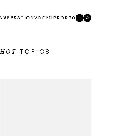
NVERSATION
VDO
MIRROR50
TOPICS
HOT
...