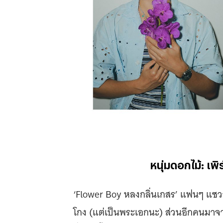
หนุ่มดอกไม้: เพิ
‘Flower Boy หลงกลิ่นเกสร’ แฟนๆ แซวว
โกง (แต่เป็นพระเอกนะ) ส่วนอีกคนมาจาก