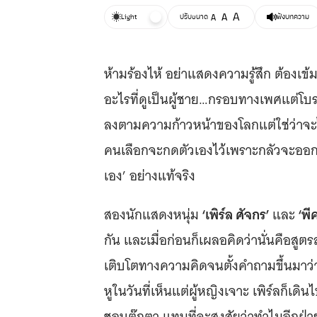
A
A
Light
ปรับขนาด
A
ฟังบทความ
ห้ามร้องไห้ อย่าแสดงความรู้สึก ต้องเข้
อะไรที่ดูเป็นผู้ชาย…กรอบทางเพศแต่โบ
ลงตามความก้าวหน้าของโลกแต่ใช่ว่าจะไ
คนเลือกจะกดตัวเองไว้เพราะกลัวจะออก
เอง’ อย่างแท้จริง
‘เพิร์ล ศัจกร’
‘พี
สองนักแสดงหนุ่ม
และ
กัน และเมื่อก่อนก็เผลอคิดว่านั่นคือสูต
เติบโตทางความคิดจนตั้งคำถามขึ้นมาว่า
หูในวันที่เห็นแต่ผู้หญิงเจาะ เพิร์ลก็เด
ชอบตุ๊กตา แทนที่จะสงสัยว่าทำไมอีกฝ่