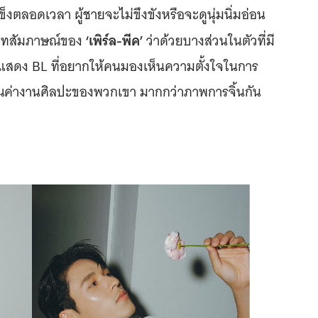
แข็งตลอดเวลา ผู้ชายจะไม่ขึงขังหรือจะดูนุ่มนิ่มอ่อน
‘เพิร์ล-พีค’
ือบทสัมภาษณ์ของ
ว่าด้วยบางส่วนในตัวที่มี
กแสดง BL ที่อยากให้คนมองเห็นความตั้งใจในการ
ุณค่างานศิลปะของพวกเขา มากกว่าภาพการจิ้นกัน