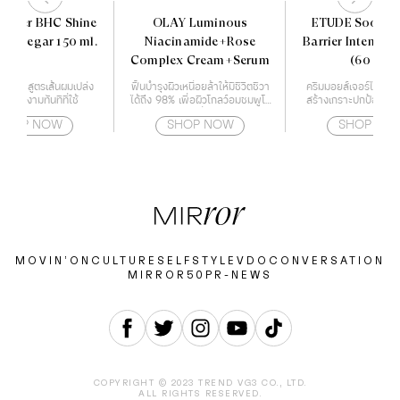
ocher BHC Shine
OLAY Luminous
ETUDE Soon Ju
g Vinegar 150 ml.
Niacinamide+Rose
Barrier Intensiv
Complex Cream+Serum
(60 ml)
อมลื่น สูตรเส้นผมเปล่ง
ฟื้นบำรุงผิวเหนื่อยล้าให้มีชีวิตชีวา
ครีมมอยส์เจอร์ไรเซอร์ท
ายเงางามทันทีที่ใช้
ได้ถึง 98% เพื่อผิวโกลว์อมชมพูโร
สร้างเกราะปกป้องผิวใ
ซี่
ด้วยกำแพงโปรต
SHOP NOW
SHOP NOW
SHOP NO
MOVIN’ON
CULTURE
SELF
STYLE
VDO
CONVERSATION
MIRROR50
PR-NEWS
COPYRIGHT © 2023 TREND VG3 CO., LTD.
ALL RIGHTS RESERVED.