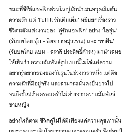
ขณะที่ซีรีส์แซฟฟิกส่วนใหญ่มักนำเสนอจุดเริ่มต้น
ความรัก แต่ ‘Fulfill รักเติมเต็ม’ หยิบยกเรื่องราว
ชีวิตหลังแต่งงานของ ‘คู่รักแซฟฟิก’ อย่าง ‘ไออุ่น’
(รับบทโดย อุ้ม - อิษยา ฮอสุวรรณ) และ ‘พาฝัน’
(รับบทโดย แบม - สราลี ประสิทธิ์ดำรง) มานำเสนอ
ให้เห็นว่า ความสัมพันธ์รูปแบบนี้ไม่ใช่แค่ความ
อยากรู้อยากลองของวัยรุ่นในช่วงเวลาหนึ่ง แต่คือ
ความรักที่มีอยู่จริง และสามารถมั่นคงยืนยาวไป
จนถึงขั้นสร้างครอบครัวไม่ต่างจากความสัมพันธ์
ชายหญิง
อย่างไรก็ตาม ชีวิตคู่ไม่ได้มีเพียงแค่ความสุขเท่านั้น
เพราะคนเราเติบโตมาจากคนละครอบครัว จึงย่อมมี