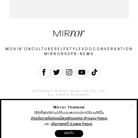
MOVIN’ON
CULTURE
SELF
STYLE
VDO
CONVERSATION
MIRROR50
PR-NEWS
COPYRIGHT © 2023 TREND VG3 CO., LTD.
ALL RIGHTS RESERVED.
Mirror Thailand
ABOUT
CONTACT
CAREER
ADVERTISEMENT
TERMS & CONDITION
PRIVACY POLICY
ใช้คุ้กกี้เพื่อให้ท่านได้รับประสบการณ์การใช้งานที่ดีขึ้น
อ่านนโยบายคุ้มครองข้อมูลส่วนบุคคล (Privacy Policy)
และ
นโยบายคุกกี้ (Cookie Policy)
THAIRATH ONLINE
THAIRATH MONEY
THAIRATH SPORT
ยอมรับ
THAIRATH TV
THAIRATH PLUS