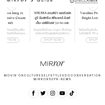
DISCLAIMER
E Soon Jung 2x
ANESSA อเนสซ่า เพอร์เฟค
Vaseline Proder
r Intensive Cream
ยูวี ซันสกรีน สกินแคร์ มิลค์
Bright Lotion 
(60 ml)
เอ็น เอสพีเอฟ 50 60 มล.
์เจอร์ไรเซอร์ที่จะเสริม
กันแดดเนื้อน้ำนม บางเบา ฟื้นบำรุง
โลชั่นเซรั่มเข้มข้น ที่ผ
าะปกป้องผิวให้แข็งแรง
พร้อมปกป้องสูงสุดในทุกสภาวะ
ไมด์บริสุทธิ์ 99 เฮกซิล
้วยกำแพงโปรตีน
สำหรับผิวหน้า และผิวกาย
และ เรสเวอราท
SHOP NOW
SHOP NOW
SHOP NO
MOVIN’ON
CULTURE
SELF
STYLE
VDO
CONVERSATION
MIRROR50
PR-NEWS