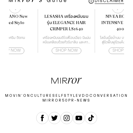
DISCLAIMER
O MILANO New
LESASHA เครื่องหนีบผม
NIVEA BODY 
limited Stylo
รุ่น ELEGANCE HAIR
INTENSIVE MO
CRIMPER LS1640
400 ml.
ติกเนื้อครีม ติดทน
เครื่องหนีบผมดีไซส์โฉบเฉี่ยว มีแผ่น
โลชั่นเนื้อน้ำนม บางเบา
หนีบเคลือบด้วยทัวร์มาลีน และคามี
สู่ผิวฟื้นฟูผิวแห้งเสีย ใ
เลียออย ช่วยปกป้องเส้นผมจาก
ด้วยเทคโนโลยี Deep 
SHOP NOW
SHOP NOW
SHOP NO
ความร้อนไม่ให้ผมแห้งจนเกินไป
Essence
สามารถปรับอุณหภูมิได้ถึง 4 ระดับ
ตั้งแต่ 160-220 องศา ทำให้
เหมาะกับทุกสภาพเส้นผม
MOVIN’ON
CULTURE
SELF
STYLE
VDO
CONVERSATION
MIRROR50
PR-NEWS