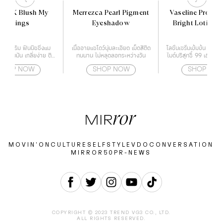
PINK Blush My
Merrezca Pearl Pigment
Vaseline Proder
Feelings
Eyeshadow
Bright Lotion 
เนื้อครีม ฟินนิชชิ่งแม
เนื้ออายแชโดว์นุ่มละเอียด เม็ดสีติด
โลชั่นเซรั่มเข้มข้น ที่ผ
้ความมัน เกลี่ยง่าย ติด
ทนนาน ไม่หลุดลอกระหว่างวัน
ไมด์บริสุทธิ์ 99 เฮกซิล
ทนนาน
และ เรสเวอราท
SHOP NOW
SHOP NOW
SHOP NO
MOVIN’ON
CULTURE
SELF
STYLE
VDO
CONVERSATION
MIRROR50
PR-NEWS
COPYRIGHT © 2023 TREND VG3 CO., LTD.
ALL RIGHTS RESERVED.