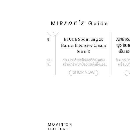
LESASHA เครื่องหนีบผม
ETUDE Soon Jung 2x
ANESSA
รุ่น ELEGANCE HAIR
Barrier Intensive Cream
ยูวี ซัน
CRIMPER LS1640
(60 ml)
เอ็น เ
เครื่องหนีบผมดีไซส์โฉบเฉี่ยว มีแผ่น
ครีมมอยส์เจอร์ไรเซอร์ที่จะเสริม
กันแดดเนื
หนีบเคลือบด้วยทัวร์มาลีน และคามี
สร้างเกราะปกป้องผิวให้แข็งแรง
พร้อมปก
เลียออย ช่วยปกป้องเส้นผมจาก
ด้วยกำแพงโปรตีน
สำหรั
SHOP NOW
SHOP NOW
ความร้อนไม่ให้ผมแห้งจนเกินไป
สามารถปรับอุณหภูมิได้ถึง 4 ระดับ
ตั้งแต่ 160-220 องศา ทำให้
เหมาะกับทุกสภาพเส้นผม
MOVIN’ON
CULTURE