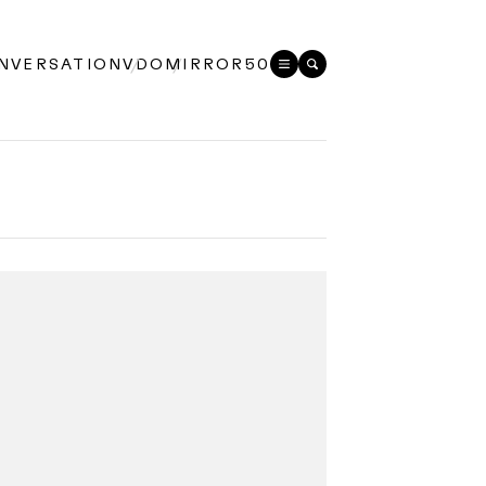
NVERSATION
VDO
MIRROR50