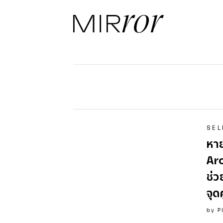
SEL
หาย
Ar
ช่ว
จุด
by
P