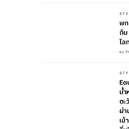
STY
พกใ
กับ
โลกท
by
P
STY
Ea
น้ำ
ตะว
ผ่
เข้