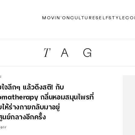
MOVIN’ON
CULTURE
SELF
STYLE
CO
F
ใจลึกๆ แล้วดึงสติ! กับ
omatherapy กลิ่นหอมสมุนไพรที่
ยให้ร่างกายกลับมาอยู่
ศูนย์กลางอีกครั้ง
lair