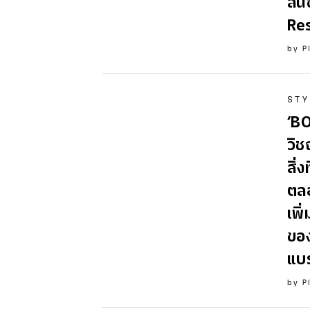
ลิ่
Re
by
P
STY
‘B
วิช
สิ่
ตลอ
เพิ
ของ
แบ
by
P