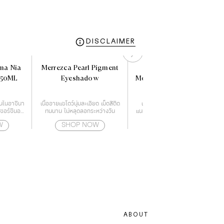
DISCLAIMER
ma Nia
Merrezca Pearl Pigment
Aveeno Daily
250ML
Eyeshadow
Moisturizing Body Wash
354 ml.
สานไนอาซินา
เนื้ออายแชโดว์นุ่มละเอียด เม็ดสีติด
เป็นครีมอาบน้ำที่แพทย์ผิวหนัง
รีซอร์ซินอล
ทนนาน ไม่หลุดลอกระหว่างวัน
แนะนำ พิสูจน์แล้วว่าลดอาการแห้ง
รอล
ของผิวได้จริง ให้ความชุ่มชื้นตลอด
W
SHOP NOW
SHOP NOW
24 ชั่วโมง
ABOUT