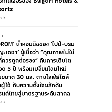
นซิกเนเจอร์ของ Bvlgari Hotels &
sorts
lair
LE
OROM’ น้ำหอมนิชของ ‘ไปป์–บรม
ญะเดชา’ ผู้เชื่อว่า “คุณภาพไม่ใช่
งที่ควรถูกต่อรอง” กับการเติบโต
ด 5 ปี พร้อมเปลี่ยนโฉมใหม่
่มขนาด 30 มล. ตามไลฟ์สไตล์
ผู้ใช้ กับความตั้งใจผลักดัน
รนด์ไทยสู่มาตรฐานระดับสากล
lair