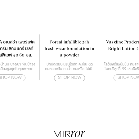
 อเนสซ่า เพอร์เฟค
l'oreal infallible 24h
Vaseline Proder
สกรีน สกินแคร์ มิลค์
fresh wear foundation in
Bright Lotion 
อสพีเอฟ 50 60 มล.
a powder
้อน้ำนม บางเบา ฟื้นบำรุง
ปกปิดเรียบเนียนไร้ที่ติ คุมมัน ติด
โลชั่นเซรั่มเข้มข้น ที่ผ
ป้องสูงสุดในทุกสภาวะ
ทนตลอดวัน ทนน้ำ ทนเหงื่อ ไม่เป็น
ไมด์บริสุทธิ์ 99 เฮกซิล
บผิวหน้า และผิวกาย
คราบ หน้าไม่ดรอประหว่างวัน
และ เรสเวอราท
SHOP NOW
SHOP NOW
SHOP NO