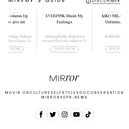
DISCLAIMER
 3D Volumn Up
EVERPINK Blush My
KIKO MILANO
mpoo 460 ml.
Feelings
Unlimited St
หม่จากญี่ปุ่น ให้เส้นผม
บลัชออนเนื้อครีม ฟินนิชชิ่งแม
ลิปสติกเนื้อครีม 
หนังศีรษะแข็งแรง ช่วย
ทบางเบาไร้ความมัน เกลี่ยง่าย ติด
ิญเติบโตของเชื้อราบน
ทนนาน
SHOP NOW
SHOP NOW
SHOP NO
ษะ สาเหตุของปัญหาผม
ร่วง
MOVIN’ON
CULTURE
SELF
STYLE
VDO
CONVERSATION
MIRROR50
PR-NEWS