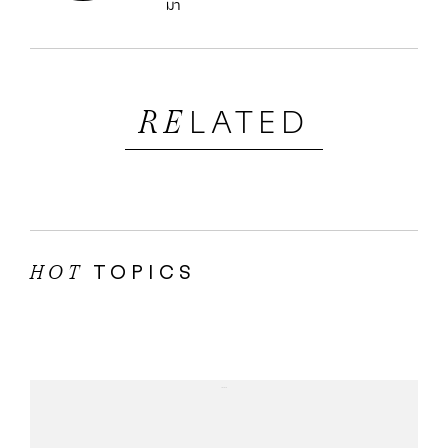
มา
LATED
RE
TOPICS
HOT
...