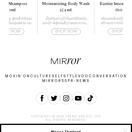
ance Shampoo
Moisturizing Body Wash
Barrier Intensiv
300ml
354 ml.
(60 ml)
น แชมพู สูตรสำหรับผม
เป็นครีมอาบน้ำที่แพทย์ผิวหนัง
ครีมมอยส์เจอร์ไรเซอร์ท
ช่วยให้ผมนุ่มสลวย ผม
แนะนำ พิสูจน์แล้วว่าลดอาการแห้ง
สร้างเกราะปกป้องผิวใ
งแรง และอ่อนโยน
ของผิวได้จริง ให้ความชุ่มชื้นตลอด
ด้วยกำแพงโปรต
SHOP NOW
SHOP NOW
SHOP NO
24 ชั่วโมง
MOVIN’ON
CULTURE
SELF
STYLE
VDO
CONVERSATION
MIRROR50
PR-NEWS
COPYRIGHT © 2023 TREND VG3 CO., LTD.
ALL RIGHTS RESERVED.