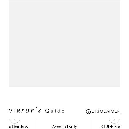
DISCLAIMER
citane Gentle &
Aveeno Daily
ETUDE Soon Ju