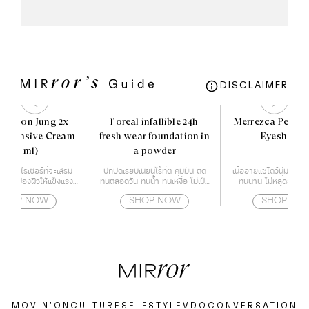
DISCLAIMER
E Soon Jung 2x
l'oreal infallible 24h
Merrezca Pearl 
r Intensive Cream
fresh wear foundation in
Eyeshado
(60 ml)
a powder
์เจอร์ไรเซอร์ที่จะเสริม
ปกปิดเรียบเนียนไร้ที่ติ คุมมัน ติด
เนื้ออายแชโดว์นุ่มละเอีย
าะปกป้องผิวให้แข็งแรง
ทนตลอดวัน ทนน้ำ ทนเหงื่อ ไม่เป็น
ทนนาน ไม่หลุดลอกระ
้วยกำแพงโปรตีน
คราบ หน้าไม่ดรอประหว่างวัน
SHOP NOW
SHOP NOW
SHOP NO
MOVIN’ON
CULTURE
SELF
STYLE
VDO
CONVERSATION