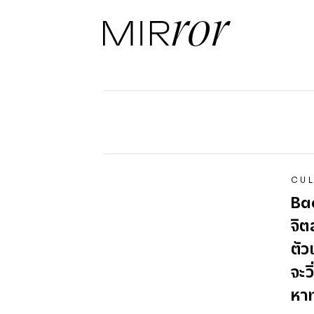
CUL
Ba
จิต
ตัว
จะว
หา