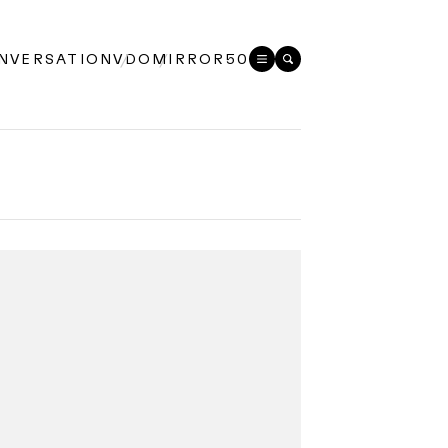
NVERSATION
VDO
MIRROR50