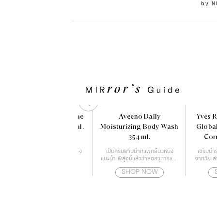
by
N
Yves Rocher BHC Shine
Aveeno Daily
Yves R
Rinsing Vinegar 150 ml.
Moisturizing Body Wash
Global
354 ml.
Cor
Es
เพื่อผมหอมลื่น สูตรเส้นผมเปล่ง
เป็นครีมอาบน้ำที่แพทย์ผิวหนัง
เซรั่มบ
ประกายเงางามทันทีที่ใช้
แนะนำ พิสูจน์แล้วว่าลดอาการแห้ง
จากวัย สร
ของผิวได้จริง ให้ความชุ่มชื้นตลอด
ทุกสัญ
SHOP NOW
SHOP NOW
24 ชั่วโมง
เนื่องจาก
ใหม่ๆ 
ประสิทธิ
ผิว ผิวเร