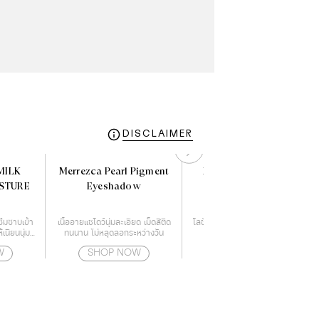
DISCLAIMER
MILK
Merrezca Pearl Pigment
PAUL & JOE HERBAL
ISTURE
Eyeshadow
LOTION
ซึมซาบเข้า
เนื้ออายแชโดว์นุ่มละเอียด เม็ดสีติด
โลชั่นบำรุงผิว ชุ่มชื่น แลดูอ่อนเยาว์
ห้เนียนนุ่ม
ทนนาน ไม่หลุดลอกระหว่างวัน
พร้อมกระชับผิว
Moisture
W
SHOP NOW
SHOP NOW