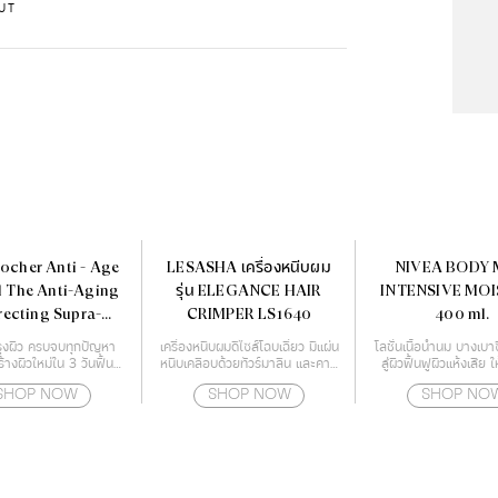
UT
ocher Anti - Age
LESASHA เครื่องหนีบผม
NIVEA BODY 
 The Anti-Aging
รุ่น ELEGANCE HAIR
INTENSIVE MO
recting Supra-
CRIMPER LS1640
400 ml.
sence 50 ml.
ำรุงผิว ครบจบทุกปัญหา
เครื่องหนีบผมดีไซส์โฉบเฉี่ยว มีแผ่น
โลชั่นเนื้อน้ำนม บางเบา
้างผิวใหม่ใน 3 วันฟื้นฟู
หนีบเคลือบด้วยทัวร์มาลีน และคามี
สู่ผิวฟื้นฟูผิวแห้งเสีย ใ
ญาณสภาพปัญหาของผิว
เลียออย ช่วยปกป้องเส้นผมจาก
ด้วยเทคโนโลยี Deep 
SHOP NOW
SHOP NOW
SHOP NO
อายุ เร่งกระตุ้นสร้างผิว
ความร้อนไม่ให้ผมแห้งจนเกินไป
Essence
ได้อย่างรวดเร็ว เสริม
สามารถปรับอุณหภูมิได้ถึง 4 ระดับ
ภาพผลลัพธ์ของการดูแล
ตั้งแต่ 160-220 องศา ทำให้
ียบเนียน ริ้วรอยแลดูจาง
เหมาะกับทุกสภาพเส้นผม
ลง