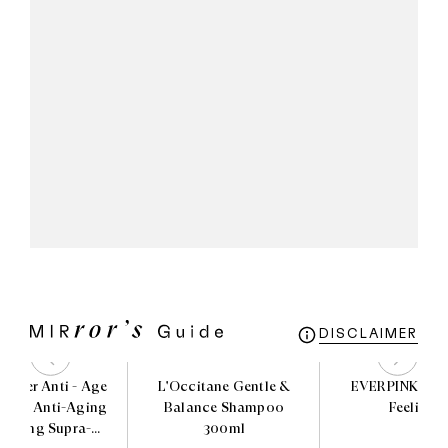
DISCLAIMER
ocher Anti - Age
L'Occitane Gentle &
EVERPINK Blu
 The Anti-Aging
Balance Shampoo
Feelings
recting Supra-
300ml