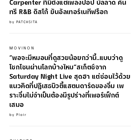
Carpenter
ที่มีตั้งแต่เพลงป๊อป บัลลาด คัน
ทรี R&B ดิสโก้ ยันอัลเทอร์เนทีฟร็อก
by
PATCHSITA
MOVINON
“พอจะมีหมอนที่ดูสวยน้อยกว่านี้..แบบว่าดู
โชกโชนผ่านโลกบ้างไหม”สเก็ตช์จาก
Saturday Night Live สุดฮา แต่ซ่อนไว้ด้วย
แนวคิดที่ปฏิเสธบิวตี้แสตนดาร์ดของจิ๋ม เพ
ราะจิ๋มไม่จำเป็นต้องมีรูปร่างที่เพอร์เฟ็กต์
เสมอ
by
Plair