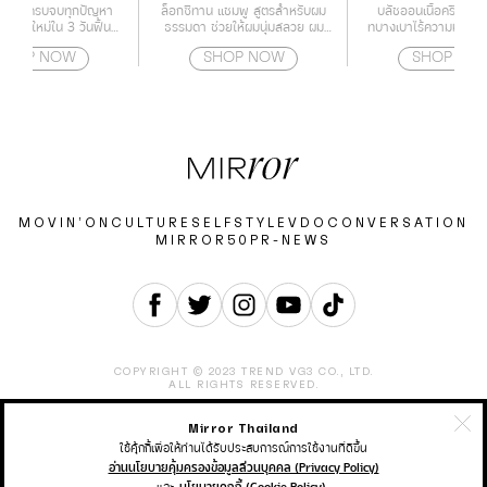
sence 50 ml.
ำรุงผิว ครบจบทุกปัญหา
ล็อกซิทาน แชมพู สูตรสำหรับผม
บลัชออนเนื้อครีม ฟินน
้างผิวใหม่ใน 3 วันฟื้นฟู
ธรรมดา ช่วยให้ผมนุ่มสลวย ผม
ทบางเบาไร้ความมัน เกลี
ญาณสภาพปัญหาของผิว
แข็งแรง และอ่อนโยน
ทนนาน
SHOP NOW
SHOP NOW
SHOP NO
อายุ เร่งกระตุ้นสร้างผิว
ได้อย่างรวดเร็ว เสริม
ภาพผลลัพธ์ของการดูแล
ียบเนียน ริ้วรอยแลดูจาง
ลง
MOVIN’ON
CULTURE
SELF
STYLE
VDO
CONVERSATION
MIRROR50
PR-NEWS
COPYRIGHT © 2023 TREND VG3 CO., LTD.
ALL RIGHTS RESERVED.
Mirror Thailand
ABOUT
CONTACT
CAREER
ADVERTISEMENT
TERMS & CONDITION
PRIVACY POLICY
ใช้คุ้กกี้เพื่อให้ท่านได้รับประสบการณ์การใช้งานที่ดีขึ้น
อ่านนโยบายคุ้มครองข้อมูลส่วนบุคคล (Privacy Policy)