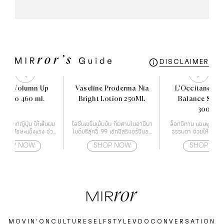
DISCLAIMER
 3D Volumn Up
Vaseline Proderma Nia
L'Occitane Gen
mpoo 460 ml.
Bright Lotion 250ML
Balance Sha
300ml
หม่จากญี่ปุ่น ให้เส้นผม
โลชั่นเซรั่มเข้มข้น ที่ผสานไนอาซินา
ล็อกซิทาน แชมพู สูต
หนังศีรษะแข็งแรง ช่วย
ไมด์บริสุทธิ์ 99 เฮกซิลรีซอร์ซินอล
ธรรมดา ช่วยให้ผมนุ่
ิญเติบโตของเชื้อราบน
และ เรสเวอราทรอล
แข็งแรง และอ่อ
SHOP NOW
SHOP NOW
SHOP NO
ษะ สาเหตุของปัญหาผม
ร่วง
MOVIN’ON
CULTURE
SELF
STYLE
VDO
CONVERSATION