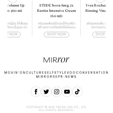
 3D Volumn Up
ETUDE Soon Jung 2x
Yves Rocher BH
mpoo 460 ml.
Barrier Intensive Cream
Rinsing Vinegar 
(60 ml)
หม่จากญี่ปุ่น ให้เส้นผม
ครีมมอยส์เจอร์ไรเซอร์ที่จะเสริม
เพื่อผมหอมลื่น สูตรเส
หนังศีรษะแข็งแรง ช่วย
สร้างเกราะปกป้องผิวให้แข็งแรง
ประกายเงางามทันทีท
ิญเติบโตของเชื้อราบน
ด้วยกำแพงโปรตีน
SHOP NOW
SHOP NOW
SHOP NO
ษะ สาเหตุของปัญหาผม
ร่วง
MOVIN’ON
CULTURE
SELF
STYLE
VDO
CONVERSATION
MIRROR50
PR-NEWS
COPYRIGHT © 2023 TREND VG3 CO., LTD.
ALL RIGHTS RESERVED.