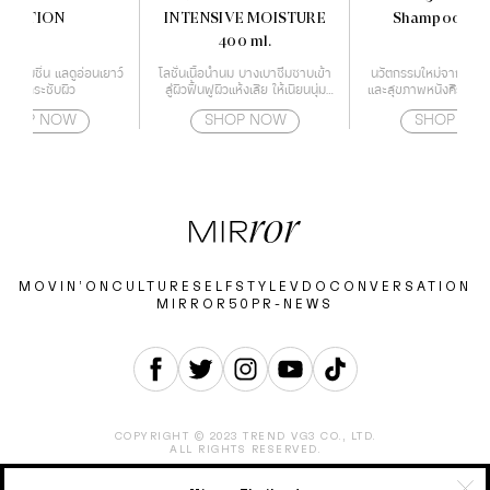
LOTION
INTENSIVE MOISTURE
Shampoo 460
400 ml.
ผิว ชุ่มชื่น แลดูอ่อนเยาว์
โลชั่นเนื้อน้ำนม บางเบาซึมซาบเข้า
นวัตกรรมใหม่จากญี่ปุ่น
พร้อมกระชับผิว
สู่ผิวฟื้นฟูผิวแห้งเสีย ให้เนียนนุ่ม
และสุขภาพหนังศีรษะแข
ด้วยเทคโนโลยี Deep Moisture
ลดการเจริญเติบโตของ
SHOP NOW
SHOP NOW
SHOP NO
Essence
หนังศีรษะ สาเหตุขอ
ร่วง
MOVIN’ON
CULTURE
SELF
STYLE
VDO
CONVERSATION
MIRROR50
PR-NEWS
COPYRIGHT © 2023 TREND VG3 CO., LTD.
ALL RIGHTS RESERVED.