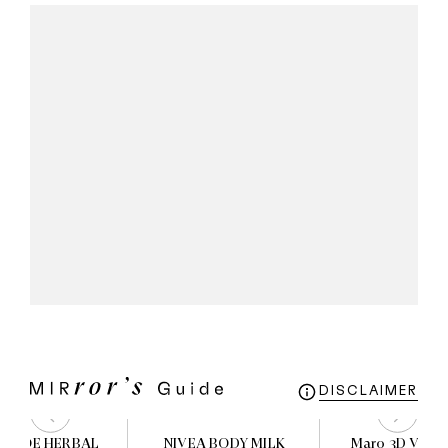
DISCLAIMER
 & JOE HERBAL
NIVEA BODY MILK
Maro 3D Volu