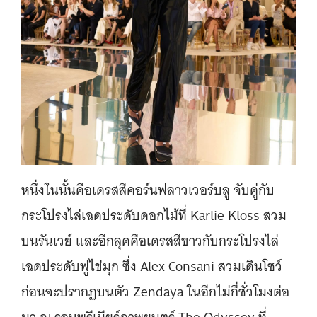
หนึ่งในนั้นคือเดรสสีคอร์นฟลาวเวอร์บลู จับคู่กับ
กระโปรงไล่เฉดประดับดอกไม้ที่ Karlie Kloss สวม
บนรันเวย์ และอีกลุคคือเดรสสีขาวกับกระโปรงไล่
เฉดประดับพู่ไข่มุก ซึ่ง Alex Consani สวมเดินโชว์
ก่อนจะปรากฏบนตัว Zendaya ในอีกไม่กี่ชั่วโมงต่อ