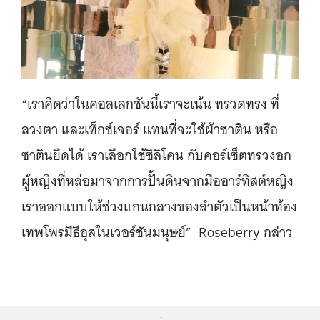
“เราคิดว่าในคอลเลกชันนี้เราจะเน้น ทรวดทรง ที่
ลวงตา และเท็กซ์เจอร์ แทนที่จะใช้ผ้าซาติน หรือ
ซาตินยืดได้ เราเลือกใช้ซิลิโคน กับคอร์เซ็ตทรวงอก
ผู้หญิงที่หล่อมาจากการปั้นดินจากมืออาร์ทิสต์หญิง
เราออกแบบให้ช่วงแกนกลางของลำตัวเป็นหน้าท้อง
เทพโพรมีธีอุสในเวอร์ชันมนุษย์” Roseberry กล่าว
...