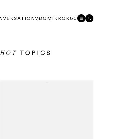
NVERSATION
VDO
MIRROR50
TOPICS
HOT
...