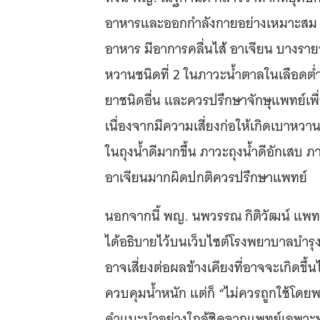
อาหารและออกกำลังกายอย่างเหมาะสม แ
อาหาร มีอาการคลื่นไส้ อาเจียน บางรายอ
หวานชนิดที่ 2 ในภาวะน้ำตาลในเลือดต
ยาชนิดอื่น และควรปรึกษาจักษุแพทย์เพ
เนื่องจากมีความเสี่ยงก่อให้เกิดเบาหวาน
ในถุงน้ำดีมากขึ้น ภาวะถุงน้ำดีอักเสบ 
อาเจียนมากผิดปกติควรปรึกษาแพทย์
นอกจากนี้ พญ. นพวรรณ กิติวัฒน์ แพ
ได้อธิบายไว้บนเว็บไซต์โรงพยาบาลบําร
อาจเสี่ยงต่อผลข้างเคียงที่อาจจะเกิดขึ
ควบคุมน้ำหนัก แต่ก็ “ไม่ควรถูกใช้โด
คำแนะนำอย่างใกล้ชิดจากแพทย์เฉพาะทา