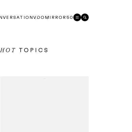
NVERSATION
VDO
MIRROR50
TOPICS
HOT
...