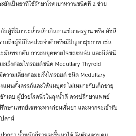
ะยังเป็นยาที่ใช้รักษาโรคเบาหวานชนิดที่ 2 ช่วย
บผู้ที่มีภาวะน้ำหนักเกินเกณฑ์มาตรฐาน หรือ ดัชนี
วมถึงผู้ที่มีโรคประจำตัวหรือมีปัญหาสุขภาพ เช่น
 ไขมันพอกตับ ภาวะหยุดหายใจขณะหลับ และมีดัชนี
็นมะเร็งต่อมไทรอยด์ชนิด Medullary Thyroid
ี่มีความเสี่ยงต่อมะเร็งไทรอยด์ ชนิด Medullary
งแผนตั้งครรภ์และให้นมบุตร ไม่เหมาะกับเด็กอายุ
่อนอักเสบ ผู้ป่วยโรคนิ่วในถุงน้ำดี ควรปรึกษาแพทย์
รปรึกษาแพทย์เฉพาะทางก่อนเริ่มยา และหากจะเข้ารับ
สัปดาห์
ักปากกา น้ำหนักก็อาจจะขึ้นมาได้ จึงต้องควบคุม