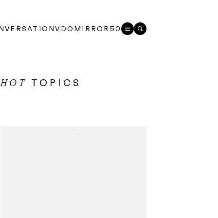
NVERSATION
VDO
MIRROR50
TOPICS
HOT
...