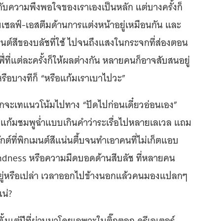
ู่กับความพึงพอใจของเราเองเป็นหลัก แต่บางครั้งก็
ับเซลฟ์-เอสตีมด้านการแต่งหน้าอยู่เหมือนกัน และ
นต์สีของบลัชที่ใช้ ไปจนถึงแสงในกระจกที่ส่องตอน
ที่แต่ละครั้งก็ให้ผลต่างกัน หลายคนก็อาจสับสนอยู่
 หรือบางทีก็ “หรือแก้มเราเบาไปวะ”
มักจะเทแนวโน้มไปทาง “ปัดไปก่อนเดี๋ยวอ่อนเอง”
ยแก้มชมพูฉ่ำแบบเกินคำว่าระเรื่อไปหลายเลเวล แถม
ักต์ที่พิกเมนต์สีแน่นตึ้บจนทำเอาคนที่ไม่เก็ตแอบ
sh Blindness หรือความมืดบอดด้านสีบลัช ที่หลายคน
้อยู่หรือเปล่า เวลาออกไปข้างนอกแล้วคนมองแปลกๆ
น่?
ตั้งแต่ปีที่ผ่านมาโดยเฉพาะในติ๊กตอก ครีเอเตอร์