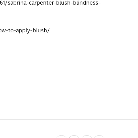
1/sabrina-carpenter-blush-blindness-
ow-to-apply-blush/