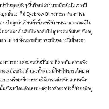
น้าในยุคหลังๆ นี้หรือเปล่า? หากย้อนไปในช่วงปี
่นยุคนั้นเขาก็มี Eyebrow Blindness กันมาก่อน
ือกะไม่ถูกว่าเขียนคิ้วจึ้งพอรึยัง จนหลายคนถมสีไม่
เมื่อผ่านมาเป็นสิบปีพอกลับไปดูบางคนก็เขินๆ กันอยู่
sh Blind ทั้งหลายก็อาจจะเป็นอย่างนี้เมื่อเวลา
วามงามของแต่ละคนนั้นมีนิยามที่ต่างกัน ความพึง
งเหมือนกันได้ และทั้งหมดนี้ก็ทำให้ชาวเน็ตบาง
hame หรือเหยียดหยามวิธีการแต่งหน้าแบบหนึ่งๆ
นั้นกันมาได้แล้วเหรอ? สรุปว่าตำรวจบิวตี้ยังคงมีอยู่