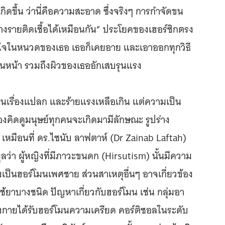
กิดขึ้น ว่านี่คือความสะอาด ซึ่งจริงๆ การกำจัดขน
างรายติดเชื้อได้เหมือนกัน” ประโยคของเฮอร์ซิกตรง
่นใจในหนวดของเธอ เธอก็เคยอาย และเอาออกทุกวิธี
นหน้า รวมถึงผิวของเธออักเสบรุนแรง
็นเรื่องแปลก และร้ายแรงเหลือเกิน แต่ความเป็น
องคิดดูมนุษย์ทุกคนจะเกิดมามีลักษณะ รูปร่าง
 เหมือนที่ ดร.ไซนับ ลาฟตาห์ (Dr Zainab Laftah)
ูลว่า ผู้หญิงที่มีภาวะขนดก (Hirsutism) นั้นมีความ
่งเป็นฮอร์โมนเพศชาย ส่วนสาเหตุอื่นๆ อาจเกี่ยวข้อง
ใช้ยาบางชนิด ปัญหาเกี่ยวกับฮอร์โมน เช่น กลุ่มอา
างกายได้รับฮอร์โมนความเครียด คอร์ติซอลในระดับ