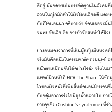
ดีอยู่ มันกลายเป็นบรรทัดฐานในสังคมที่เ
ส่วนใหญ่ก็มักทำให้ผิวโดนเสียดสี และบ
กับที่โจแอนนา อธิบายว่า ก่อนเธอจะมั
จนพบข้อเสีย คือ การกำจัดขนทำให้สิวบ
บางคนมองว่าการที่เห็นผู้หญิงมีหนวดเป
จริงมันคือหนึ่งในธรรมชาติของมนุษย์ ล
หน้าตาเหมือนกันได้อย่างไรล่ะ จริงไหม?
แพทย์ผิวหนังที่ HCA The Shard ให้ข้อม
ไวของผิวหนังที่เพิ่มขึ้นต่อแอนโดรเจนซึ
กับกลุ่มอาการรังไข่มีถุงน้ำหลายใบ การ
การคุชชิง (Cushing's syndrome) ที่ร่