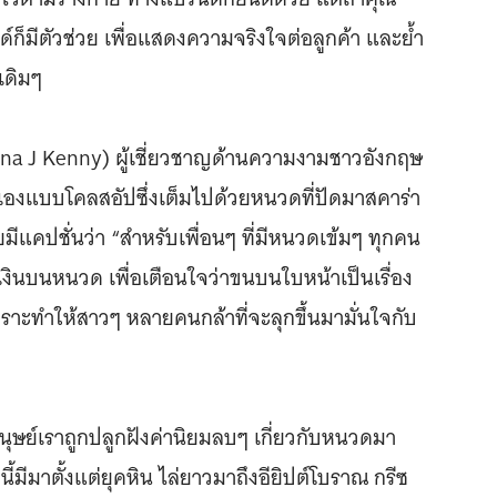
ก็มีตัวช่วย เพื่อแสดงความจริงใจต่อลูกค้า และย้ำ
เดิมๆ
na J Kenny) ผู้เชี่ยวชาญด้านความงามชาวอังกฤษ
ัวเองแบบโคลสอัปซึ่งเต็มไปด้วยหนวดที่ปัดมาสคาร่า
มีแคปชั่นว่า “สำหรับเพื่อนๆ ที่มีหนวดเข้มๆ ทุกคน
เงินบนหนวด เพื่อเตือนใจว่าขนบนใบหน้าเป็นเรื่อง
 เพราะทำให้สาวๆ หลายคนกล้าที่จะลุกขึ้นมามั่นใจกับ
ษย์เราถูกปลูกฝังค่านิยมลบๆ เกี่ยวกับหนวดมา
มีมาตั้งแต่ยุคหิน ไล่ยาวมาถึงอียิปต์โบราณ กรีซ