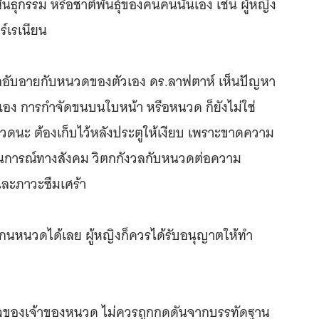
ธุกรรม หรือชาติพันธุ์ของคนคนนั้นเอง เช่น ผู้หญิง
์เรเนียน
ึกอับอายกับหนวดของตัวเอง ดร.ลาฟตาห์ เห็นปัญหา
กันเอง การกำจัดขนบนใบหน้า หรือหนวด ก็ยังไม่ใช่
นวดนะ ต้องเก็บไว้หลังประตูให้เงียบ เพราะขาดความ
นการณ์ทางสังคม วิตกกังวลกับหนวดต่อความ
 และภาวะซึมเศร้า
อโกนหนวดได้เลย ผู้หญิงก็ควรได้รับอนุญาตให้ทำ
ของเจ้าของหนวด ไม่ควรถูกกดดันจากบรรทัดฐาน