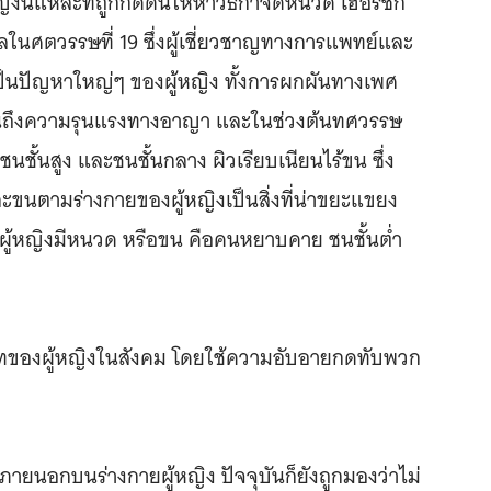
ิงนี่แหละที่ถูกกดดันให้หาวิธีกำจัดหนวด เฮอร์ซิก
งผลในศตวรรษที่ 19 ซึ่งผู้เชี่ยวชาญทางการแพทย์และ
เป็นปัญหาใหญ่ๆ ของผู้หญิง ทั้งการผกผันทางเพศ
จนถึงความรุนแรงทางอาญา และในช่วงต้นทศวรรษ
ชั้นสูง และชนชั้นกลาง ผิวเรียบเนียนไร้ขน ซึ่ง
ะขนตามร่างกายของผู้หญิงเป็นสิ่งที่น่าขยะแขยง
าผู้หญิงมีหนวด หรือขน คือคนหยาบคาย ชนชั้นต่ำ
ทบาทของผู้หญิงในสังคม โดยใช้ความอับอายกดทับพวก
ภายนอกบนร่างกายผู้หญิง ปัจจุบันก็ยังถูกมองว่าไม่