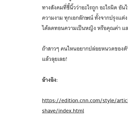
ทางสังคมที่ชี้นิ้วว่าอะไรถูก อะไรผิด อ
ความงาม ทุกเอกลักษณ์ ทั้งจากปรุงแต่
ได้ลดทอนความเป็นหญิง หรือคุณค่า และ
ถ้าสาวๆ คนไหนอยากปล่อยหนวดของตัวเอ
แล้วลุยเลย!
อ้างอิง:
https://edition.cnn.com/style/art
shave/index.html