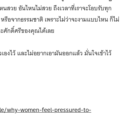
ันไหนสวย อันไหนไม่สวย ถึงเวลาที่เราจะโอบรับทุก
ง หรือจากธรรมชาติ เพราะไม่ว่าจะงามแบบไหน ก็ไม่
ศักดิ์ศรีของคุณได้เลย
งไว้ และไม่อยากเอามันออกแล้ว มั่นใจเข้าไว้
icle/why-women-feel-pressured-to-