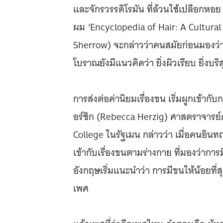
และจักรวรรดิโรมัน ที่ล้วนใช้เปลือกหอย ข
ผม ‘Encyclopedia of Hair: A Cultural H
Sherrow) จะกล่าวว่าคนสมัยก่อนมองว
โบราณยังมีแนวคิดว่า ยิ่งผิวเรียบ ยิ่งบริส
การส่งต่อค่านิยมเรื่องขน เริ่มผูกเข้าก
อร์ซิก (Rebecca Herzig) ศาสตราจารย์
College ในรัฐเมน กล่าวว่า เมื่อคนอิ
เข้ากับเรื่องขนตามร่างกาย ที่มองว่ากา
อังกฤษเริ่มแนะนำว่า การมีขนให้น้อยที
เพศ