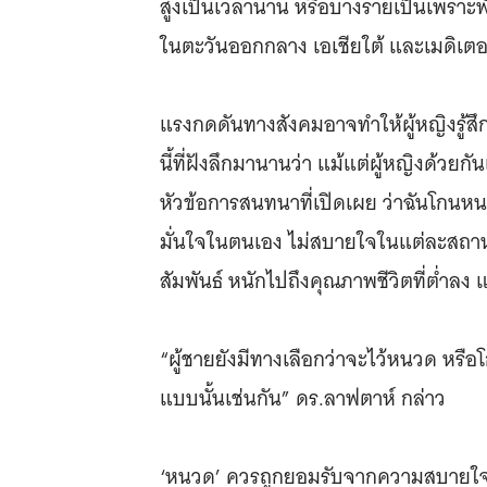
สูงเป็นเวลานาน หรือบางรายเป็นเพราะพัน
ในตะวันออกกลาง เอเชียใต้ และเมดิเตอร
แรงกดดันทางสังคมอาจทำให้ผู้หญิงรู้ส
นี้ที่ฝังลึกมานานว่า แม้แต่ผู้หญิงด้วย
หัวข้อการสนทนาที่เปิดเผย ว่าฉันโกนห
มั่นใจในตนเอง ไม่สบายใจในแต่ละสถา
สัมพันธ์ หนักไปถึงคุณภาพชีวิตที่ต่ำลง
“ผู้ชายยังมีทางเลือกว่าจะไว้หนวด หรื
แบบนั้นเช่นกัน” ดร.ลาฟตาห์ กล่าว
‘หนวด’ ควรถูกยอมรับจากความสบายใจ