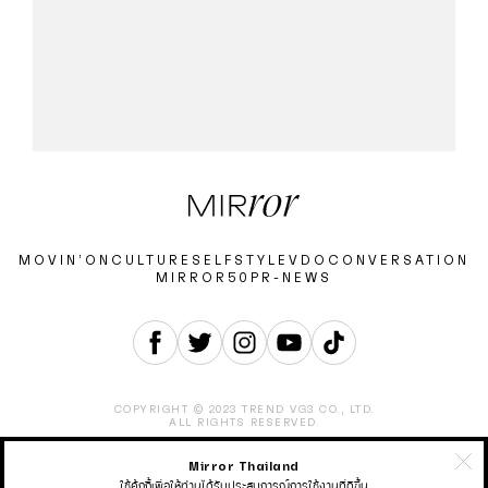
MOVIN’ON
CULTURE
SELF
STYLE
VDO
CONVERSATION
MIRROR50
PR-NEWS
COPYRIGHT © 2023 TREND VG3 CO., LTD.
ALL RIGHTS RESERVED.
Mirror Thailand
ABOUT
CONTACT
CAREER
ADVERTISEMENT
TERMS & CONDITION
PRIVACY POLICY
ใช้คุ้กกี้เพื่อให้ท่านได้รับประสบการณ์การใช้งานที่ดีขึ้น