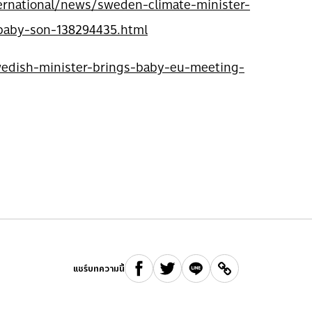
ernational/news/sweden-climate-minister-
baby-son-138294435.html
edish-minister-brings-baby-eu-meeting-
แชร์บทความนี้