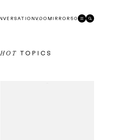
NVERSATION
VDO
MIRROR50
TOPICS
HOT
...