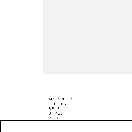
MOVIN’ON
CULTURE
SELF
STYLE
VDO
CONVERSATION
MIRROR50