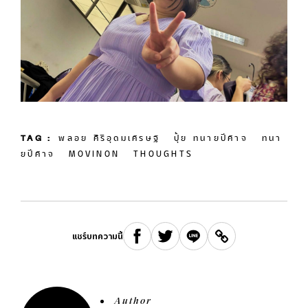
TAG :
พลอย ศิริอุดมเศรษฐ
ปุ้ย ทนายปีศาจ
ทนา
ยปีศาจ
MOVINON
THOUGHTS
แชร์บทความนี้
Author