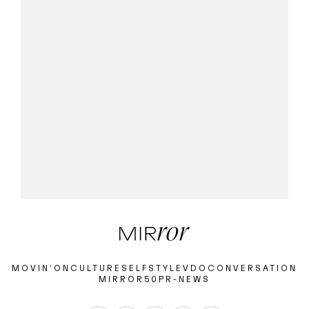
MOVIN’ON
CULTURE
SELF
STYLE
VDO
CONVERSATION
MIRROR50
PR-NEWS