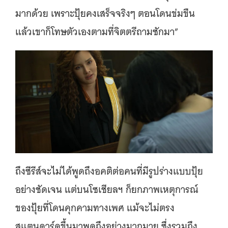
มากด้วย เพราะปุ้ยคงเสร็จจริงๆ ตอนโดนข่มขืน
แล้วเขาก็โทษตัวเองตามที่จิตตรีถามซักมา”
ถึงซีรีส์จะไม่ได้พูดถึงอคติต่อคนที่มีรูปร่างแบบปุ้ย
อย่างชัดเจน แต่บนโซเชียลฯ ก็ยกภาพเหตุการณ์
ของปุ้ยที่โดนคุกคามทางเพศ แม้จะไม่ตรง
สแตนดาร์ดขึ้นมาพูดถึงอย่างมากมาย ซึ่งรวมถึง