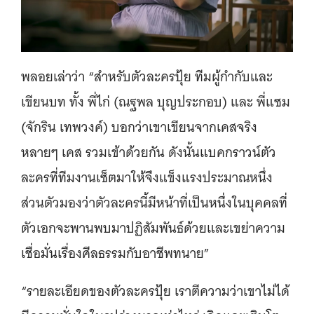
พลอยเล่าว่า “สำหรับตัวละครปุ้ย ทีมผู้กำกับและ
เขียนบท ทั้ง พี่ไก่ (ณฐพล บุญประกอบ) และ พี่แซม
(จักริน เทพวงค์) บอกว่าเขาเขียนจากเคสจริง
หลายๆ เคส รวมเข้าด้วยกัน ดังนั้นแบคกราวน์ตัว
ละครที่ทีมงานเซ็ตมาให้จึงแข็งแรงประมาณหนึ่ง
ส่วนตัวมองว่าตัวละครนี้มีหน้าที่เป็นหนึ่งในบุคคลที่
ตัวเอกจะพานพบมาปฏิสัมพันธ์ด้วยและเขย่าความ
เชื่อมั่นเรื่องศีลธรรมกับอาชีพทนาย”
“รายละเอียดของตัวละครปุ้ย เราตีความว่าเขาไม่ได้