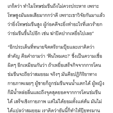
เกร็ดว่า ทำไมโทษข่มขืนถึงไม่ควรประหาร เพราะ
โทษสูงมันผลเสียมากกว่าดี เพราะเขาวิจัยกันมาแล้ว
ว่ายิ่งโทษข่มขืนสูง ผู้ก่อคดีจะยิ่งทำอะไรที่เลวร้ายก
ว่าข่มขืนขึ้นไปอีก เช่น ฆ่าปิดปากเหยื่อไปเลย”
“อีกประเด็นที่ทนายจิตตรีถามปุ้ยและเราคิดว่า
สำคัญ คือคำถามว่า ‘ฟินไหมคะ?’ ซึ่งเป็นความเชื่อ
ผิดๆ อีกเหมือนกันว่า ถ้าเหยื่อเสร็จกิจจากการโดน
ข่มขืนจะถือว่าสมยอม จริงๆ มันคือปฏิกิริยาทาง
กายภาพเฉยๆ ผู้ชายก็ถูกข่มขืนจนน้ำแตกได้ ผู้หญิง
ก็มีน้ำหล่อลื่นและถึงจุดสุดยอดจากการโดนข่มขืน
ได้ เสร็จเชิงกายภาพ แต่ไม่ได้ยอมตั้งแต่ต้น มันไม่
ได้แปลว่าสมยอม เราคิดว่าอันนี้ก็ทำให้ปุ้ยทรมาน