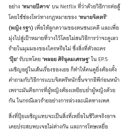
‘ทนายปีศาจ’
อย่าง
บน Netflix ที่ว่าด้วยวิธีการต่อสู้
‘ทนายจิตตรี’
โดยใช้ช่องโหว่ทางกฎหมายของ
(หญิง รฐา)
เพื่อให้ลูกความของตนชนะคดี และเพื่อ
มุ่งไปสู่เป้าหมายที่วางไว้โดยไม่สนวิธีการว่าจะดูเลว
ร้ายในมุมมองของใครหรือไม่ ซึ่งสิ่งที่ตัวละคร
‘ปุ้ย’
‘พลอย ศิริอุดมเศรษฐ’
รับบทโดย
ใน EP.5
เผชิญอยู่ในเส้นเรื่องของเธอ ก็ทำให้คนดูยิ่งต้องตั้ง
คำถามกับวิธีการแบบจิตตรีหนักขึ้นจากอีพีก่อนหน้า
เพราะมันคือการที่ผู้หญิงต้องเหยียบย่ำผู้หญิงด้วย
กัน ในกรณีเลวร้ายอย่างการล่วงละเมิดทางเพศ
สิ่งที่ปุ้ยเผชิญแทบจะเป็นสิ่งที่เหยื่อในชีวิตจริงอาจ
เคยประสบพบเจอไม่ต่างกัน และการโทษเหยื่อ