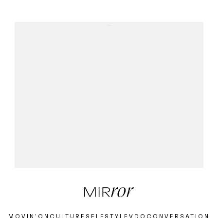
...
MOVIN’ON
CULTURE
SELF
STYLE
VDO
CONVERSATION