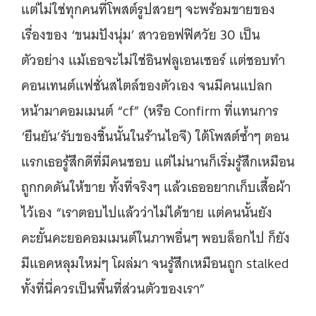
แต่ไม่ใช่ทุกคนที่โพสต์รูปสวยๆ จะพร้อมขายของ
เรื่องของ ‘ขนมปังนุ่ม’ สาวออฟฟิศวัย 30 เป็น
ตัวอย่าง แม้เธอจะไม่ใช่อินฟลูเอนเซอร์ แต่ชอบทำ
คอนเทนต์แฟชั่นสไตล์ของตัวเอง จนมีคนแปลก
หน้ามาคอมเมนต์ “cf” (หรือ Confirm ที่แทนการ
‘ยืนยัน’รับของชิ้นนั้นในร้านไอจี) ใต้โพสต์ซ้ำๆ ตอน
แรกเธอรู้สึกดีที่มีคนชอบ แต่ไม่นานก็เริ่มรู้สึกเหมือน
ถูกกดดันให้ขาย ทั้งที่จริงๆ แล้วเธออยากเก็บเสื้อผ้า
ไว้เอง “เราตอบไปแล้วว่าไม่ได้ขาย แต่คนนั้นยัง
คะยั้นคะยอคอมเมนต์ในภาพอื่นๆ พอบล็อกไป ก็ยัง
มีแอคหลุมใหม่ๆ โผล่มา จนรู้สึกเหมือนถูก stalked
ทั้งที่นี่ควรเป็นพื้นที่ส่วนตัวของเรา”