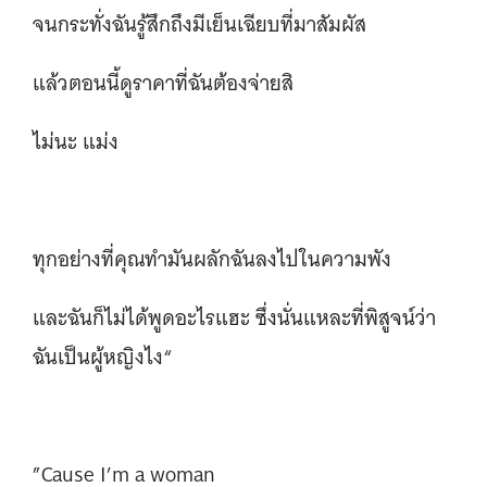
จนกระทั่งฉันรู้สึกถึงมีเย็นเฉียบที่มาสัมผัส
แล้วตอนนี้ดูราคาที่ฉันต้องจ่ายสิ
ไม่นะ แม่ง
ทุกอย่างที่คุณทำมันผลักฉันลงไปในความพัง
และฉันก็ไม่ได้พูดอะไรแฮะ ซึ่งนั่นแหละที่พิสูจน์ว่า
ฉันเป็นผู้หญิงไง“
”Cause I’m a woman